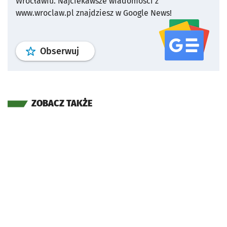
Wrocławiu.
Najciekawsze wiadomości z
www.wroclaw.pl znajdziesz w Google News!
profil
google news
serwisu wroclaw
Obserwuj
ZOBACZ TAKŻE