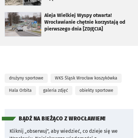
otworzy się w nowej karcie
Aleja Wielkiej Wyspy otwarta!
Wrocławianie chętnie korzystają od
pierwszego dnia [ZDJĘCIA]
drużyny sportowe
WKS Śląsk Wrocław koszykówka
Hala Orbita
galeria zdjęć
obiekty sportowe
BĄDŹ NA BIEŻĄCO Z WROCŁAWIEM!
Kliknij „obserwuj”, aby wiedzieć, co dzieje się we