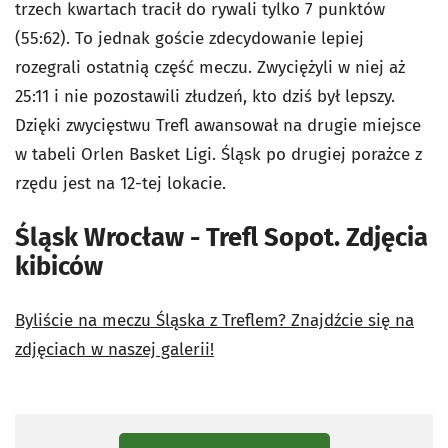
trzech kwartach tracił do rywali tylko 7 punktów
(55:62). To jednak goście zdecydowanie lepiej
rozegrali ostatnią część meczu. Zwyciężyli w niej aż
25:11 i nie pozostawili złudzeń, kto dziś był lepszy.
Dzięki zwycięstwu Trefl awansował na drugie miejsce
w tabeli Orlen Basket Ligi. Śląsk po drugiej porażce z
rzędu jest na 12-tej lokacie.
Śląsk Wrocław - Trefl Sopot. Zdjęcia
kibiców
Byliście na meczu Śląska z Treflem? Znajdźcie się na
zdjęciach w naszej galerii!