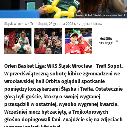
Tomasz Hołod / Redakcja www.wroclaw.pl
Śląsk Wrocław - Trefl Sopot, 23 grudnia 2023 r. - zdjęcia kibiców
GALERIA
113
ZDJĘĆ
Orlen Basket Liga: WKS Śląsk Wrocław - Trefl Sopot.
W przedświąteczną sobotę kibice zgromadzeni we
wrocławskiej hali Orbita oglądali spotkanie
pomiędzy koszykarzami Śląska i Trefla. Ostatecznie
górą byli goście, którzy o swojej wygranej
przesądzili w ostatniej, wysoko wygranej kwarcie.
Wcześniej mecz był zacięty, a Trójkolorowych
głośno dopingowali fani. Znajdźcie się na zdjęciach