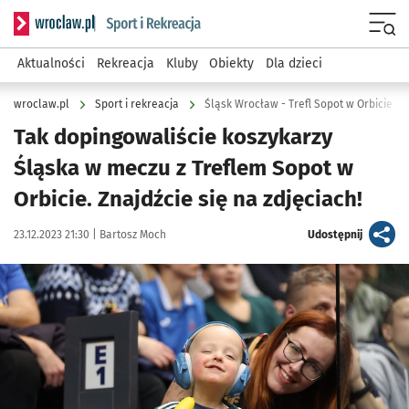
Serwis informacyjny wroclaw.pl podserwis: Sport i rekreacja
Menu
Aktualności
Rekreacja
Kluby
Obiekty
Dla dzieci
wroclaw.pl
Sport i rekreacja
Śląsk Wrocław - Trefl Sopot w Orbicie [
Tak dopingowaliście koszykarzy
Śląska w meczu z Treflem Sopot w
Orbicie. Znajdźcie się na zdjęciach!
Data publikacji:
Autor:
artykuł
23.12.2023 21:30 |
Bartosz Moch
Udostępnij
Kliknij, aby zobaczyć galerię