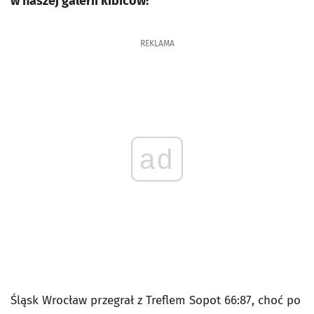
w naszej galerii kibiców!
REKLAMA
ad
Śląsk Wrocław przegrał z Treflem Sopot 66:87, choć po