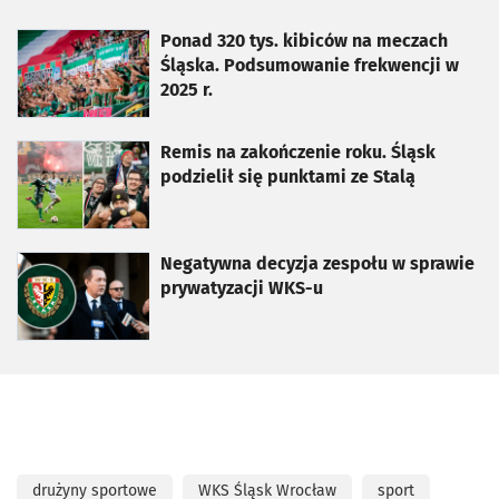
otworzy się w nowej karcie
Ponad 320 tys. kibiców na meczach
Śląska. Podsumowanie frekwencji w
2025 r.
otworzy się w nowej karcie
Remis na zakończenie roku. Śląsk
podzielił się punktami ze Stalą
otworzy się w nowej karcie
Negatywna decyzja zespołu w sprawie
prywatyzacji WKS-u
drużyny sportowe
WKS Śląsk Wrocław
sport