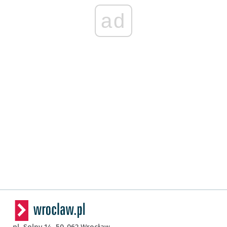
ad
pl. Solny 14,
50-062
Wrocław