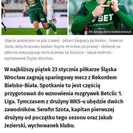
Fot. Adriana Ficek/slaskwroclaw.pl
Zdjęcie podzielone na pół: z lewej - piłkarz biegnący po boisku - Seweryn
Szota, dotychczasowy kapitan Śląska Wrocław; po prawej - zbliżenie na
piłkarza pokazującego herb klubowy na koszulce - Jakub Jezierski -
wychowanek Śląska Wrocław.
W najbliższy piątek 23 stycznia piłkarze Śląska
Wrocław zagrają sparingowy mecz z Rekordem
Bielsko-Biała. Spotkanie to jest częścią
przygotowań do wznowienia rozgrywek Betclic 1.
Liga. Tymczasem z drużyny WKS-u ubędzie dwóch
zawodników. Serafin Szota, kapitan pierwszej
drużyny od początku tego sezonu oraz Jakub
Jezierski, wychowanek klubu.