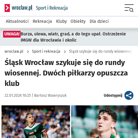
Serwis informacyjny wroclaw.pl podserwis: Sport i rekreacja
Menu
Aktualności
Rekreacja
Kluby
Obiekty
Dla dzieci
UWAGA!
Burza, ulewa, wiatr, grad, a do tego upał. Ostrzeżenie
IMGW dla Wrocławia i okolic
wroclaw.pl
Sport i rekreacja
Śląsk szykuje się do rundy wiosennej. Be
Śląsk Wrocław szykuje się do rundy
wiosennej. Dwóch piłkarzy opuszcza
klub
Data publikacji:
Autor:
artykuł
22.01.2026 10:25 |
Bartosz Wawryszuk
Udostępnij
Kliknij, aby powiększyć