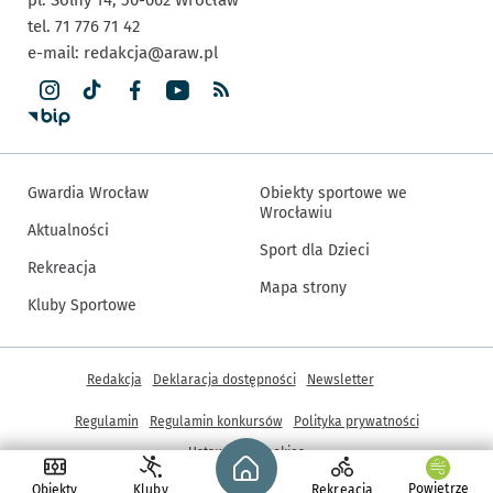
tel. 71 776 71 42
e-mail:
redakcja@araw.pl
Gwardia Wrocław
Obiekty sportowe we
Wrocławiu
Aktualności
Sport dla Dzieci
Rekreacja
Mapa strony
Kluby Sportowe
Inne informacje
Redakcja
Deklaracja dostępności
Newsletter
Regulamin
Regulamin konkursów
Polityka prywatności
Strona główna - wroclaw.pl
Ustawienia cookies
Powietrze
Obiekty
Kluby
Rekreacja