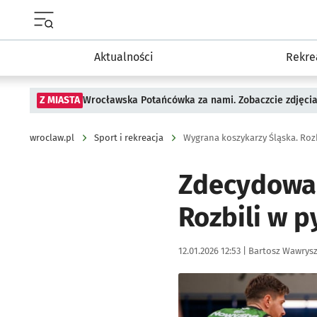
Menu główne portalu wroclaw.pl
Aktualności
Rekre
Z MIASTA
Wrocławska Potańcówka za nami. Zobaczcie zdjęci
wroclaw.pl
Sport i rekreacja
Wygrana koszykarzy Śląska. Rozb
Zdecydowan
Rozbili w p
Data publikacji:
Autor:
12.01.2026 12:53 |
Bartosz Wawrys
Kliknij, aby zobaczyć galer