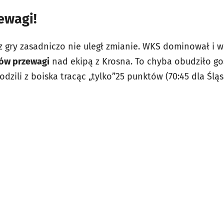
ewagi!
az gry zasadniczo nie uległ zmianie. WKS dominował 
ów przewagi
nad ekipą z Krosna. To chyba obudziło goś
odzili z boiska tracąc „tylko”25 punktów (70:45 dla Śląs