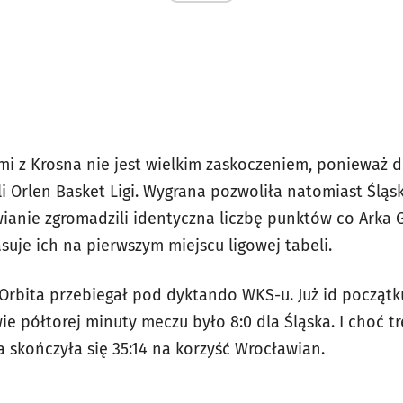
i z Krosna nie jest wielkim zaskoczeniem, ponieważ d
li Orlen Basket Ligi. Wygrana pozwoliła natomiast Śląs
wianie zgromadzili identyczna liczbę punktów co Arka 
asuje ich na pierwszym miejscu ligowej tabeli.
 Orbita przebiegał pod dyktando WKS-u. Już id począt
ie półtorej minuty meczu było 8:0 dla Śląska. I choć tr
a skończyła się 35:14 na korzyść Wrocławian.