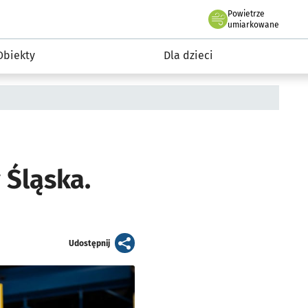
Powietrze
we Wrocławiu
i rekreacja
umiarkowane
Obiekty
Dla dzieci
Śląska.
artykuł
Udostępnij