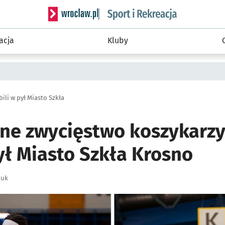
Serwis informacyjny wroclaw.pl podserwis: Sport 
acja
Kluby
a
ili w pył Miasto Szkła
e zwycięstwo koszykarzy 
ył Miasto Szkła Krosno
zuk
ię