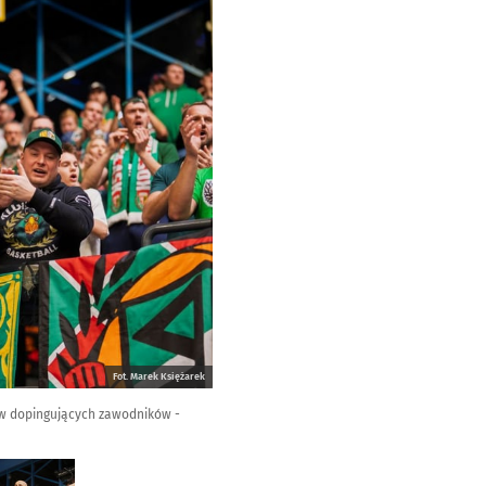
Fot. Marek Księżarek
ców dopingujących zawodników -