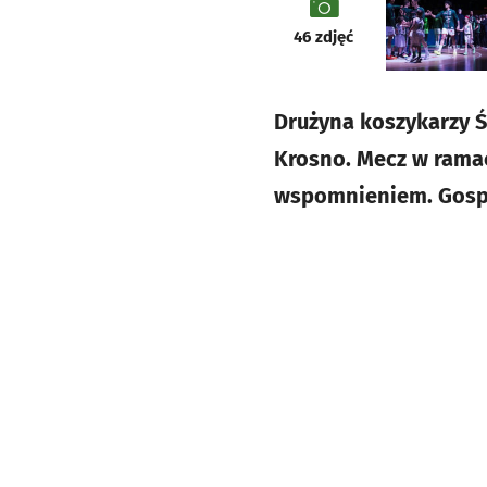
galeria
46
zdjęć
Drużyna koszykarzy Ś
Krosno. Mecz w ramach
wspomnieniem. Gospo