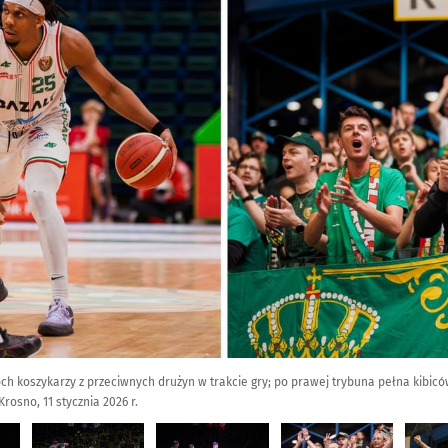
wóch koszykarzy z przeciwnych drużyn w trakcie gry; po prawej trybuna pełna kibi
rosno, 11 stycznia 2026 r.