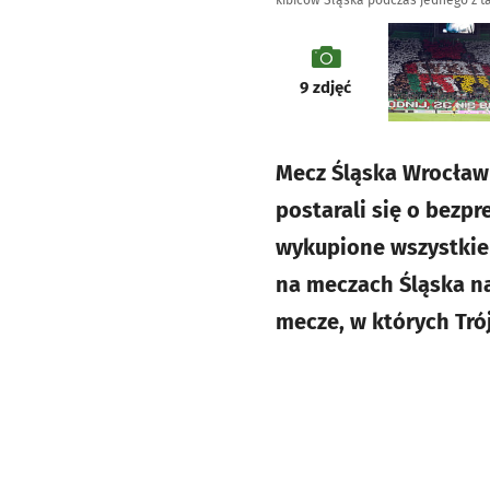
kibiców Śląska podczas jednego z t
galeria
9
zdjęć
Mecz Śląska Wrocław 
postarali się o bezp
wykupione wszystkie b
na meczach Śląska na
mecze, w których Tr