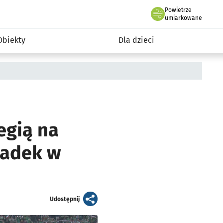
Powietrze
we Wrocławiu
i rekreacja
umiarkowane
Obiekty
Dla dzieci
egią na
ypadek w
artykuł
Udostępnij