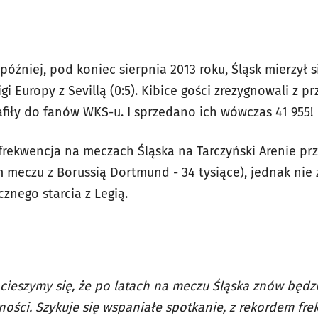
później, pod koniec sierpnia 2013 roku, Śląsk mierzył
Ligi Europy z Sevillą (0:5). Kibice gości zrezygnowali z p
afiły do fanów WKS-u. I sprzedano ich wówczas 41 955!
frekwencja na meczach Śląska na Tarczyński Arenie prz
meczu z Borussią Dortmund - 34 tysiące), jednak nie z
znego starcia z Legią.
cieszymy się, że po latach na meczu Śląska znów będ
ności. Szykuje się wspaniałe spotkanie, z rekordem fr