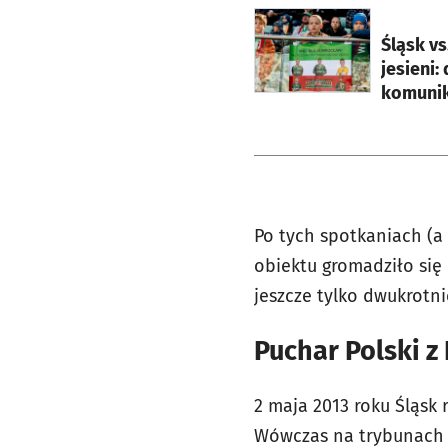
otworzy się w nowej ka
Śląsk vs
jesieni:
komunik
Po tych spotkaniach (a
obiektu gromadziło się 
jeszcze tylko dwukrotni
Puchar Polski z 
2 maja 2013 roku Śląsk 
Wówczas na trybunach w