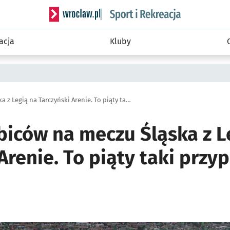
Serwis informacyjny wroclaw.pl podserwis: Sport 
acja
Kluby
Komplet kibiców na meczu Śląska z Legią na Tarczyński Arenie. To piąty taki przypadek w historii
biców na meczu Śląska z L
Arenie. To piąty taki prz
ię