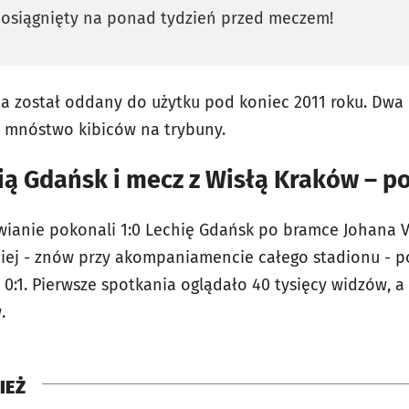
 osiągnięty na ponad tydzień przed meczem!
na został oddany do użytku pod koniec 2011 roku. Dwa
y mnóstwo kibiców na trybuny.
ią Gdańsk i mecz z Wisłą Kraków – po
wianie pokonali 1:0 Lechię Gdańsk po bramce Johana
iej - znów przy akompaniamencie całego stadionu - p
 0:1. Pierwsze spotkania oglądało 40 tysięcy widzów, 
.
IEŻ