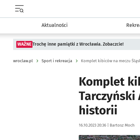
Menu główne portalu wroclaw.pl
Aktualności
Rekre
WAŻNE
Trochę inne pamiątki z Wrocławia. Zobaczcie!
wroclaw.pl
Sport i rekreacja
Komplet ki
Tarczyński 
historii
Data publikacji:
Autor:
16.10.2023 20:36 |
Bartosz Moch
Kliknij, aby zobaczyć galer