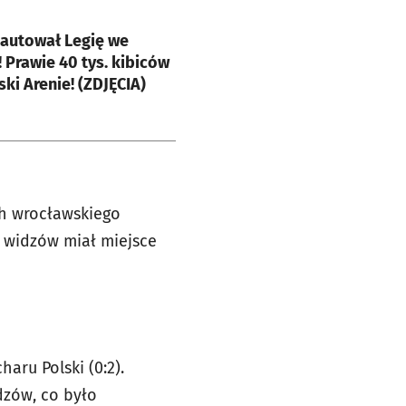
e
kautował Legię we
 Prawie 40 tys. kibiców
ski Arenie! (ZDJĘCIA)
ch wrocławskiego
t widzów miał miejsce
aru Polski (0:2).
dzów, co było