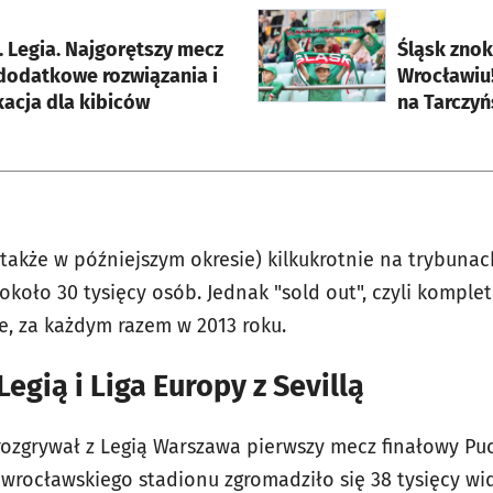
rcie
otworzy się w nowej karci
. Legia. Najgorętszy mecz
Śląsk zno
 dodatkowe rozwiązania i
Wrocławiu!
acja dla kibiców
na Tarczyń
 także w późniejszym okresie) kilkukrotnie na trybuna
około 30 tysięcy osób. Jednak "sold out", czyli komple
e, za każdym razem w 2013 roku.
Legią i Liga Europy z Sevillą
rozgrywał z Legią Warszawa pierwszy mecz finałowy Puch
rocławskiego stadionu zgromadziło się 38 tysięcy wi