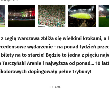
akich spotkań.
z Legią Warszawa zbliża się wielkimi krokami, a
recedensowe wydarzenie - na ponad tydzień prze
ilety na to starcie! Będzie to jedna z pięciu na
 Tarczyński Arenie i najwyższa od ponad... 10 la
ójkolorowych dopingowały pełne trybuny!
REKLAMA