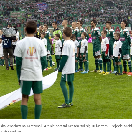
a Wrocław na Tarczyński Arenie ostatni raz zdarzył się 10 lat temu. Zdjęcie arch