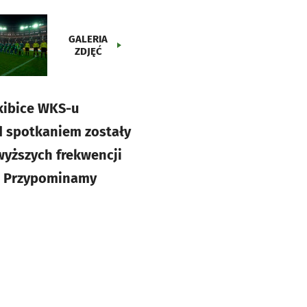
GALERIA
ZDJĘĆ
 kibice WKS-u
d spotkaniem zostały
jwyższych frekwencji
t! Przypominamy