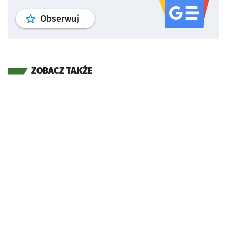
profil
google news
serwisu wroclaw
Obserwuj
ZOBACZ TAKŻE