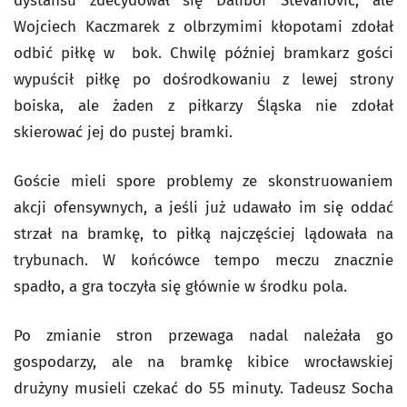
dystansu zdecydował się Dalibor Stevanovic, ale
Wojciech Kaczmarek z olbrzymimi kłopotami zdołał
odbić piłkę w bok. Chwilę później bramkarz gości
wypuścił piłkę po dośrodkowaniu z lewej strony
boiska, ale żaden z piłkarzy Śląska nie zdołał
skierować jej do pustej bramki.
Goście mieli spore problemy ze skonstruowaniem
akcji ofensywnych, a jeśli już udawało im się oddać
strzał na bramkę, to piłką najczęściej lądowała na
trybunach. W końcówce tempo meczu znacznie
spadło, a gra toczyła się głównie w środku pola.
Po zmianie stron przewaga nadal należała go
gospodarzy, ale na bramkę kibice wrocławskiej
drużyny musieli czekać do 55 minuty. Tadeusz Socha