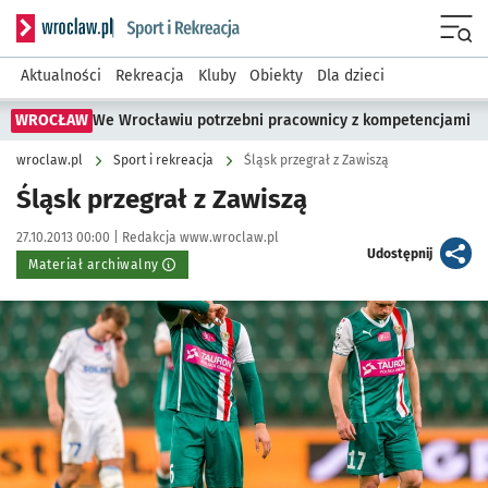
Serwis informacyjny wroclaw.pl podserwis: Sport i rekreacja
Menu
Aktualności
Rekreacja
Kluby
Obiekty
Dla dzieci
WROCŁAW
We Wrocławiu potrzebni pracownicy z kompetencjami
wroclaw.pl
Sport i rekreacja
Śląsk przegrał z Zawiszą
Śląsk przegrał z Zawiszą
Data publikacji:
Autor:
27.10.2013 00:00 |
Redakcja www.wroclaw.pl
artykuł
Udostępnij
Materiał archiwalny
Kliknij, aby powiększyć