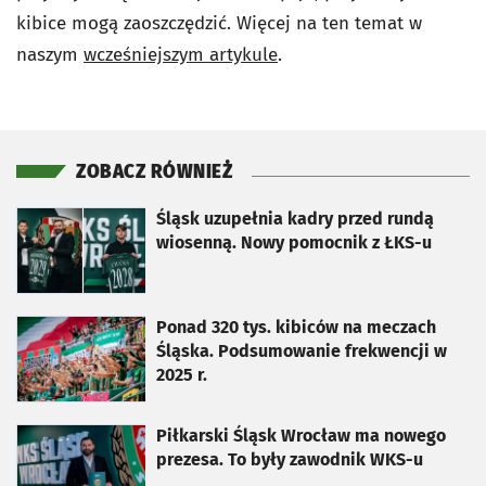
kibice mogą zaoszczędzić. Więcej na ten temat w
naszym
wcześniejszym artykule
.
ZOBACZ RÓWNIEŻ
otworzy się w nowej karcie
Śląsk uzupełnia kadry przed rundą
wiosenną. Nowy pomocnik z ŁKS-u
otworzy się w nowej karcie
Ponad 320 tys. kibiców na meczach
Śląska. Podsumowanie frekwencji w
2025 r.
otworzy się w nowej karcie
Piłkarski Śląsk Wrocław ma nowego
prezesa. To były zawodnik WKS-u