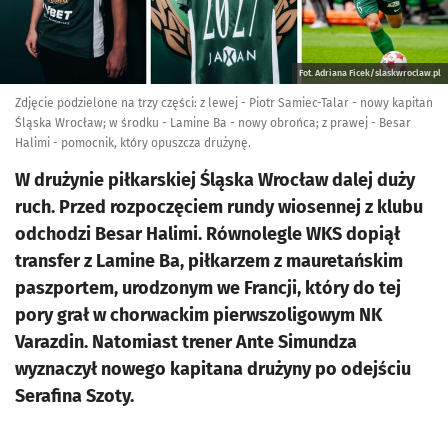
Fot. Adriana Ficek/slaskwroclaw.pl
Zdjęcie podzielone na trzy części: z lewej - Piotr Samiec-Talar - nowy kapitan
Śląska Wrocław; w środku - Lamine Ba - nowy obrońca; z prawej - Besar
Halimi - pomocnik, który opuszcza drużynę.
W drużynie piłkarskiej Śląska Wrocław dalej duży
ruch. Przed rozpoczęciem rundy wiosennej z klubu
odchodzi Besar Halimi. Równolegle WKS dopiął
transfer z Lamine Ba, piłkarzem z mauretańskim
paszportem, urodzonym we Francji, który do tej
pory grał w chorwackim pierwszoligowym NK
Varazdin. Natomiast trener Ante Simundza
wyznaczył nowego kapitana drużyny po odejściu
Serafina Szoty.