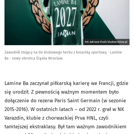
Fot. Adriana Ficek/slaskwroclaw.pl
Zawodnik stojący na tle klubowego herbu z koszulką sportową - Lamine
Ba - nowy obrońca Śląska Wrocław.
Lamine Ba zaczynał piłkarską karierę we Francji, gdzie
się urodził. Z pewnością ważnym momentem było
dołączenie do rezerw Paris Saint Germain (w sezonie
2015-2016). W ostatnich latach – od 2022 r. grał w NK
Varazdin, klubie z chorwackiej Prva HNL, czyli
tamtejszej ekstraklasy. Był tam ważnym zawodnikiem