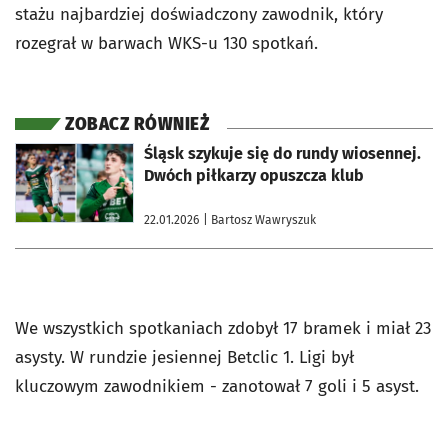
stażu najbardziej doświadczony zawodnik, który
rozegrał w barwach WKS-u 130 spotkań.
ZOBACZ RÓWNIEŻ
otworzy się w nowej karcie
Śląsk szykuje się do rundy wiosennej.
Dwóch piłkarzy opuszcza klub
22.01.2026
| Bartosz Wawryszuk
We wszystkich spotkaniach zdobył 17 bramek i miał 23
asysty. W rundzie jesiennej Betclic 1. Ligi był
kluczowym zawodnikiem - zanotował 7 goli i 5 asyst.