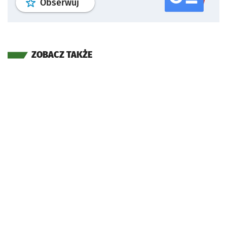
profil
google news
serwisu wroclaw
Obserwuj
ZOBACZ TAKŻE