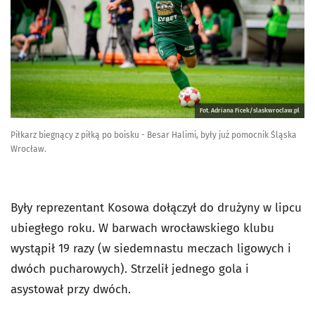
Fot. Adriana Ficek/slaskwroclaw.pl
Piłkarz biegnący z piłką po boisku - Besar Halimi, były już pomocnik Śląska
Wrocław.
Były reprezentant Kosowa dołączył do drużyny w lipcu
ubiegłego roku. W barwach wrocławskiego klubu
wystąpił 19 razy (w siedemnastu meczach ligowych i
dwóch pucharowych). Strzelił jednego gola i
asystował przy dwóch.