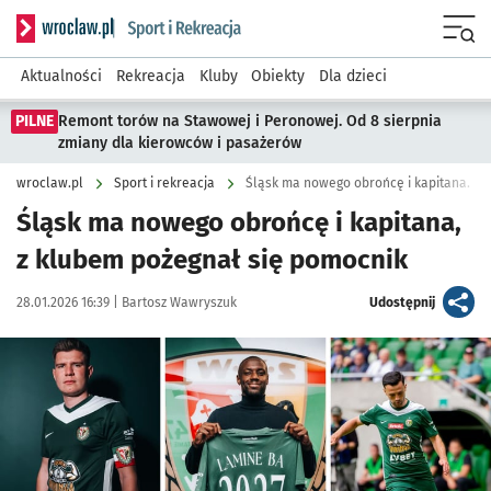
Serwis informacyjny wroclaw.pl podserwis: Sport i rekreacja
Menu
Aktualności
Rekreacja
Kluby
Obiekty
Dla dzieci
PILNE
Remont torów na Stawowej i Peronowej. Od 8 sierpnia
zmiany dla kierowców i pasażerów
wroclaw.pl
Sport i rekreacja
Śląsk ma nowego obrońcę i kapitana. Hal
Śląsk ma nowego obrońcę i kapitana,
z klubem pożegnał się pomocnik
Data publikacji:
Autor:
artykuł
28.01.2026 16:39 |
Bartosz Wawryszuk
Udostępnij
Kliknij, aby powiększyć