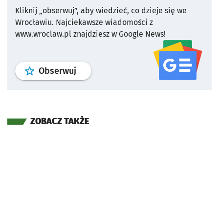
Kliknij „obserwuj”, aby wiedzieć, co dzieje się we
Wrocławiu.
Najciekawsze wiadomości z
www.wroclaw.pl znajdziesz w Google News!
profil
google news
serwisu wroclaw
Obserwuj
ZOBACZ TAKŻE