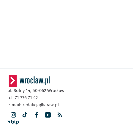
pl. Solny 14,
50-062
Wrocław
tel. 71 776 71 42
e-mail:
redakcja@araw.pl