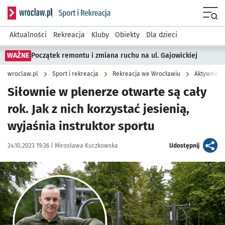
Serwis informacyjny wroclaw.pl podserwis: Sport i rekreacja
Menu
Aktualności
Rekreacja
Kluby
Obiekty
Dla dzieci
WAŻNE
Początek remontu i zmiana ruchu na ul. Gajowickiej
wroclaw.pl
Sport i rekreacja
Rekreacja we Wrocławiu
Aktywnie w
Siłownie w plenerze otwarte są cały
rok. Jak z nich korzystać jesienią,
wyjaśnia instruktor sportu
Data publikacji:
Autor:
artykuł
24.10.2023 19:36 |
Mirosława Kuczkowska
Udostępnij
Kliknij, aby zobaczyć galerię