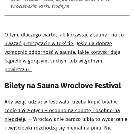
Wrocławskim Parku Wodnym
O tym, dlaczego warto, jak korzystać z sauny i na co
uważać przeczytacie w tekście „Jesienią dobrze
wzmocnić odporność w saunie. Jakie korzyści dają
kąpiele w gorącym, suchym lub wilgotnym
powietrzu?”
Bilety na Sauna Wroclove Festival
Aby wziąć udział w festiwalu,
trzeba kupić bilet w
cenie 169 złotych – osobno na sobotę i osobno na
niedzielę
. — Wrocławianie bardzo lubią to wydarzenie
i wejściówki rozchodzą się niemal na pniu. Nic