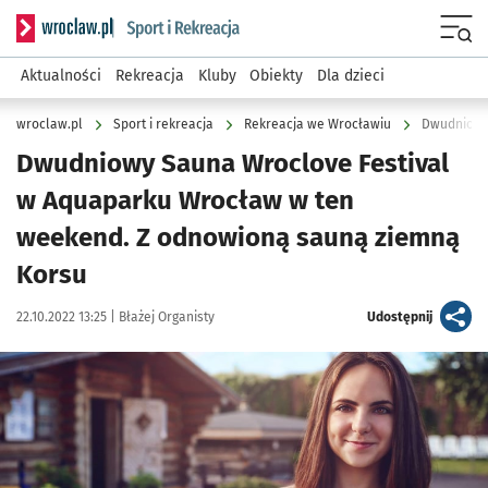
Serwis informacyjny wroclaw.pl podserwis: Sport i rekreacja
Menu
Aktualności
Rekreacja
Kluby
Obiekty
Dla dzieci
wroclaw.pl
Sport i rekreacja
Rekreacja we Wrocławiu
Dwudniowy Sauna Wroclove Festival
w Aquaparku Wrocław w ten
weekend. Z odnowioną sauną ziemną
Korsu
Data publikacji:
Autor:
artykuł
22.10.2022 13:25 |
Błażej Organisty
Udostępnij
Kliknij, aby powiększyć