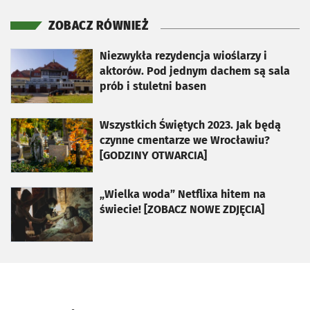
ZOBACZ RÓWNIEŻ
otworzy się w nowej karcie
Niezwykła rezydencja wioślarzy i
aktorów. Pod jednym dachem są sala
prób i stuletni basen
otworzy się w nowej karcie
Wszystkich Świętych 2023. Jak będą
czynne cmentarze we Wrocławiu?
[GODZINY OTWARCIA]
otworzy się w nowej karcie
„Wielka woda” Netflixa hitem na
świecie! [ZOBACZ NOWE ZDJĘCIA]