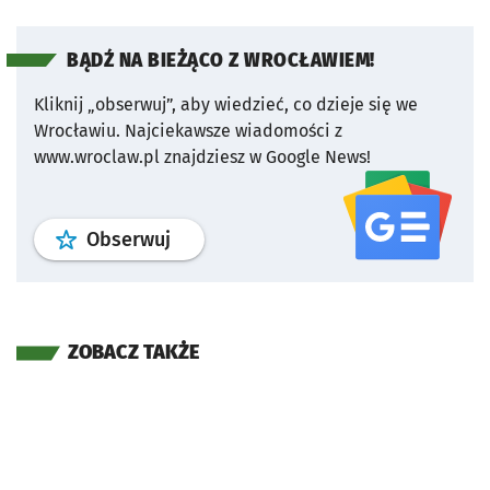
BĄDŹ NA BIEŻĄCO Z WROCŁAWIEM!
Kliknij „obserwuj”, aby wiedzieć, co dzieje się we
Wrocławiu.
Najciekawsze wiadomości z
www.wroclaw.pl znajdziesz w Google News!
profil
google news
serwisu wroclaw
Obserwuj
ZOBACZ TAKŻE