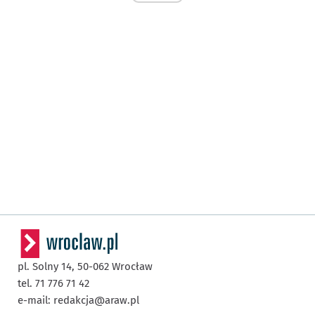
pl. Solny 14,
50-062
Wrocław
tel. 71 776 71 42
e-mail:
redakcja@araw.pl