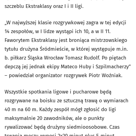
szczeblu Ekstraklasy oraz I i II ligi.
„W najwyższej klasie rozgrywkowej zagra w tej edycji
14 zespołów, w I lidze wystąpi ich 10, a w II 11.
Faworytem Ekstraklasy jest broniąca mistrzowskiego
tytułu drużyna Śródmieście, w której występuje m.in.
b. piłkarz Śląska Wrocław Tomasz Rudolf. Po piętach
depczą jej jednak ekipy Mateco Huby i Szpilmacherzy”
– powiedział organizator rozgrywek Piotr Woźniak.
Wszystkie spotkania ligowe i pucharowe będą
rozgrywane na boisku ze sztuczną trawą o wymiarach
40 m na 60 m. Każdy zespół mógł zgłosić do ligi
maksymalnie 20 zawodników, ale o punkty
rywalizować będą drużyny siedmioosobowe. Czas
trwania meczu wynosi 2x20 minut plus 5 minut