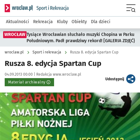
Serwis informacyjny wroclaw.pl podserwis: Sport i rekreacja
Menu
Aktualności
Rekreacja
Kluby
Obiekty
Dla dzieci
WROCŁAW
Tysiące Wrocławian słuchało muzyki Chopina w Parku
Południowym. Padł prawdziwy rekord! [GALERIA ZDJĘĆ}
wroclaw.pl
Sport i rekreacja
Rusza 8. edycja Spartan Cup
Rusza 8. edycja Spartan Cup
Data publikacji:
Autor:
04.09.2013 00:00 |
Redakcja www.wroclaw.pl
artykuł
Udostępnij
Materiał archiwalny
Kliknij, aby powiększyć