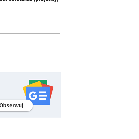
profil
google news
serwisu wroclaw.pl
Obserwuj