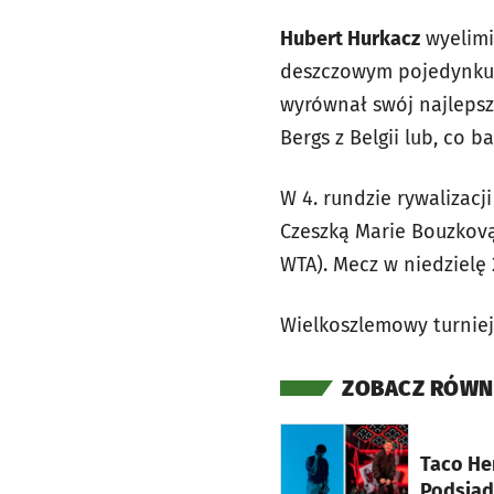
Hubert Hurkacz
wyelimi
deszczowym pojedynku 
wyrównał swój najlepsz
Bergs z Belgii lub, co
W 4. rundzie rywalizacj
Czeszką Marie Bouzkov
WTA). Mecz w niedzielę 
Wielkoszlemowy turnie
ZOBACZ RÓWN
otworzy się w nowej ka
Taco He
Podsiad