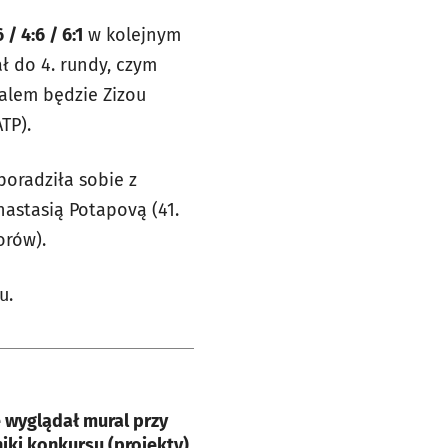
6 / 4:6 / 6:1
w kolejnym
 do 4. rundy, czym
walem będzie
Zizou
ATP).
poradziła sobie z
nastasią Potapovą (41.
orów).
u.
e
 wyglądał mural przy
ki konkursu (projekty)