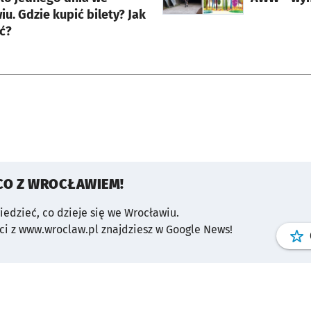
u. Gdzie kupić bilety? Jak
ć?
CO Z WROCŁAWIEM!
wiedzieć, co dzieje się we Wrocławiu.
i z www.wroclaw.pl znajdziesz w Google News!