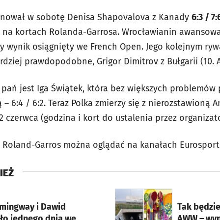
nował w sobotę Denisa Shapovalova z Kanady
6:3 / 7:
na kortach Rolanda-Garrosa. Wrocławianin awansował
y wynik osiągnięty we French Open. Jego kolejnym ry
 bardziej prawdopodobne,
Grigor Dimitrov z Bułgarii (10. 
i pań jest Iga Świątek, która bez większych problemów 
ą
– 6:4 / 6:2. Teraz Polka zmierzy się z nierozstawioną
A
2 czerwca (godzina i kort do ustalenia przez organizat
j Roland-Garros można oglądać na kanałach Eurosport
IEŻ
rcie
otworzy się w nowej karci
mingway i Dawid
Tak będzie
ło jednego dnia we
AWW – wyni