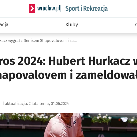
Serwis informacyjny wroclaw.pl podserwis: Sport 
acja
Kluby
Roland Garros 2024: Hubert Hurkacz wygrał z Denisem Shapovalovem i zameldował się w 4. rundzie
ros 2024: Hubert Hurkacz 
apovalovem i zameldował 
y
|
aktualizacja:
2 lata temu, 01.06.2024