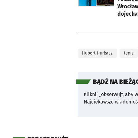
Wrocławi
dojecha
Hubert Hurkacz
tenis
BĄDŹ NA BIEŻĄ
Kliknij „obserwuj”, aby 
Najciekawsze wiadomośc