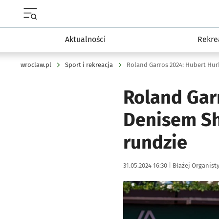
Menu główne portalu wroclaw.pl
Aktualności
Rekre
wroclaw.pl
Sport i rekreacja
Roland Gar
Denisem Sh
rundzie
Data publikacji:
Autor:
31.05.2024 16:30 |
Błażej Organist
Kliknij, aby powiększyć