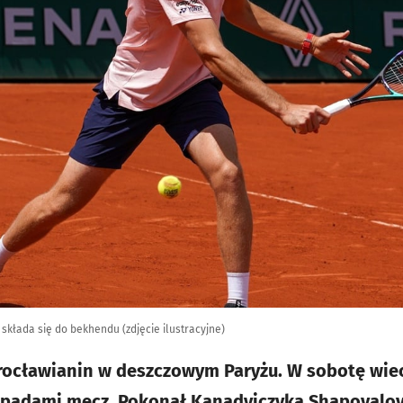
składa się do bekhendu (zdjęcie ilustracyjne)
wrocławianin w deszczowym Paryżu. W sobotę wie
padami mecz. Pokonał Kanadyjczyka Shapovalova