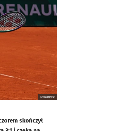
Shutterstock
czorem skończył
 3:1 i czeka na