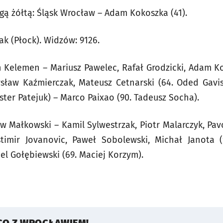
gą żółtą: Śląsk Wrocław – Adam Kokoszka (41).
k (Płock). Widzów: 9126.
 Kelemen – Mariusz Pawelec, Rafał Grodzicki, Adam K
ław Kaźmierczak, Mateusz Cetnarski (64. Oded Gavis
ster Patejuk) – Marco Paixao (90. Tadeusz Socha).
w Małkowski – Kamil Sylwestrzak, Piotr Malarczyk, Pa
timir Jovanovic, Paweł Sobolewski, Michał Janota (
iel Gołębiewski (69. Maciej Korzym).