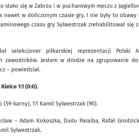
 stało się w Zabrzu i w pucharowym meczu z Jagielloni
a nawet w doliczonym czasie gry. I nie były to oba
aminowego czasu gry Sylwestrzak zrehabilitował się za
ał selekcjoner piłkarskiej reprezentacji Polski
 zawodników. Jestem w drodze na zgrupowanie do G
cz – powiedział.
ielce 1:1 (0:0).
 (59-karny), 1:1 Kamil Sylwestrzak (90).
ocław – Adam Kokoszka, Dudu Paraiba, Rafał Grodzic
amil Sylwestrzak.