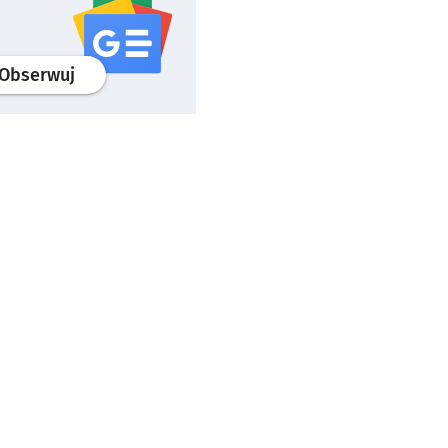
profil
google news
serwisu wroclaw.pl
Obserwuj