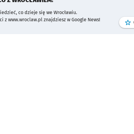
CO Z WROCŁAWIEM!
wiedzieć, co dzieje się we Wrocławiu.
i z www.wroclaw.pl znajdziesz w Google News!