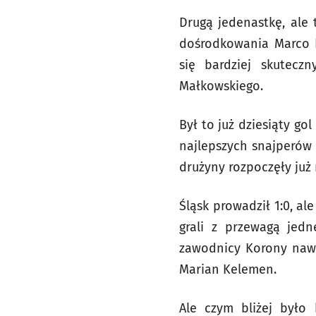
Drugą jedenastkę, ale
dośrodkowania Marco P
się bardziej skutec
Małkowskiego.
Był to już dziesiąty go
najlepszych snajperów 
drużyny rozpoczęły już
Śląsk prowadził 1:0, al
grali z przewagą jedn
zawodnicy Korony nawet
Marian Kelemen.
Ale czym bliżej było 