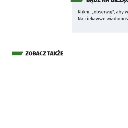
BĄDŹ NA BIEŻĄ
Kliknij „obserwuj”, aby 
Najciekawsze wiadomośc
ZOBACZ TAKŻE