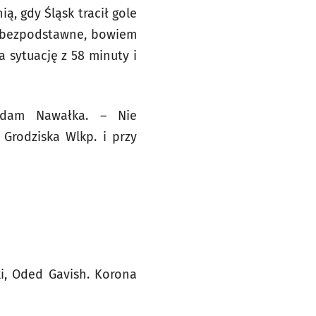
ą, gdy Śląsk tracił gole
wy bezpodstawne, bowiem
 sytuację z 58 minuty i
 Adam Nawałka. – Nie
rodziska Wlkp. i przy
ki, Oded Gavish. Korona