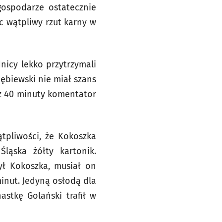
gospodarze ostatecznie
ąc wątpliwy rzut karny w
nicy lekko przytrzymali
ębiewski nie miał szans
 z 40 minuty komentator
tpliwości, że Kokoszka
ląska żółty kartonik.
ył Kokoszka, musiał on
minut. Jedyną osłodą dla
stkę Golański trafił w