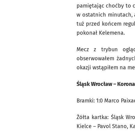
pamiętając choćby to co
w ostatnich minutach, 
tuż przed końcem regul
pokonał Kelemena.
Mecz z trybun ogląd
obserwowałem żadnych
okazji wstąpiłem na me
Śląsk Wrocław – Korona K
Bramki: 1:0 Marco Paixao
Żółta kartka: Śląsk Wr
Kielce – Pavol Stano, K