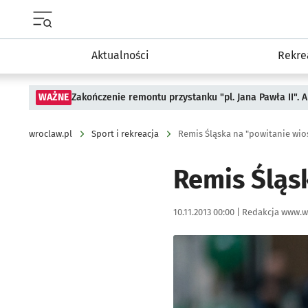
Menu główne portalu wroclaw.pl
Aktualności
Rekre
WAŻNE
Zakończenie remontu przystanku "pl. Jana Pawła II".
wroclaw.pl
Sport i rekreacja
Remis Śląska na "powitanie wios
Remis Śląs
Data publikacji:
Autor:
10.11.2013 00:00 |
Redakcja www.w
Kliknij, aby powiększyć