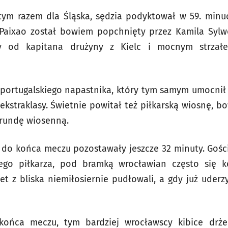
 tym razem dla Śląska, sędzia podyktował w 59. minu
aixao został bowiem popchnięty przez Kamila Sylwe
zny od kapitana drużyny z Kielc i mocnym strzał
l portugalskiego napastnika, który tym samym umocnił s
ekstraklasy. Świetnie powitał też piłkarską wiosnę,
 rundę wiosenną.
e do końca meczu pozostawały jeszcze 32 minuty. Gości
ego piłkarza, pod bramką wrocławian często się k
 z bliska niemiłosiernie pudłowali, a gdy już uderzy
końca meczu, tym bardziej wrocławscy kibice drże