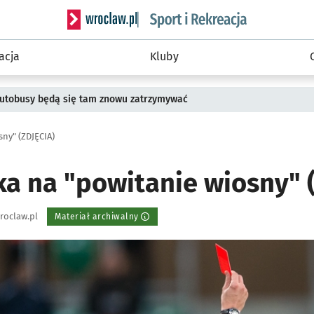
Serwis informacyjny wroclaw.pl podserwis: Sport 
acja
Kluby
 Autobusy będą się tam znowu zatrzymywać
ny" (ZDJĘCIA)
ka na "powitanie wiosny" 
roclaw.pl
Materiał archiwalny