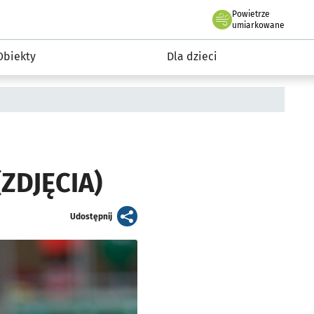
Powietrze
we Wrocławiu
i rekreacja
umiarkowane
Obiekty
Dla dzieci
(ZDJĘCIA)
artykuł
Udostępnij