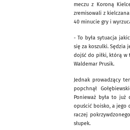
meczu z Koroną Kielce
zremisowali z kielczana
40 minucie gry i wyrzu
- To była sytuacja jak
się za koszulki. Sędzi
dojść do piłki, którą 
Waldemar Prusik.
Jednak prowadzący ten
popchnął Gołębiewski
Ponieważ była to już 
opuścić boisko, a jego 
raczej pokrzywdzonego
słupek.