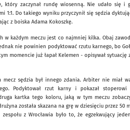
, który zaczynał rundę wiosenną. Nie udało się i 
mi 1:1. Do takiego wyniku przyczynił się sędzia dyktuj
cając z boiska Adama Kokoszkę.
ich w każdym meczu jest co najmniej kilka. Obaj zawod
a jednak nie powinien podyktować rzutu karnego, bo Goł
w tym momencie już łapał Kelemen - opisywał sytuację
 mecz sędzia był innego zdania. Arbiter nie miał wą
ego. Podyktował rzut karny i pokazał stoperowi Ś
druga kartka tego koloru, jaką w tym meczu zobacz
drużyna została skazana na grę w dziesięciu przez 50 
 zespołu z Wrocławia było to, że egzekwujący jedena