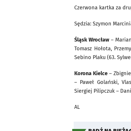
Czerwona kartka za dru
Sędzia: Szymon Marcinia
Śląsk Wrocław
– Marian
Tomasz Hołota, Przemys
Sebino Plaku (63. Sylwe
Korona Kielce
– Zbignie
– Paweł Golański, Vlas
Siergiej Pilipczuk – Dan
AL