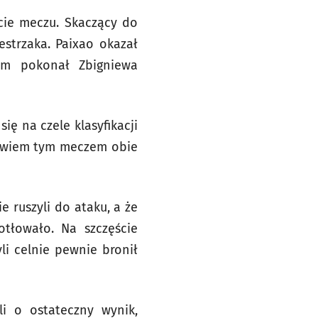
cie meczu. Skaczący do
strzaka. Paixao okazał
em pokonał Zbigniewa
ię na czele klasyfikacji
 bowiem tym meczem obie
e ruszyli do ataku, a że
otłowało. Na szczęście
li celnie pewnie bronił
li o ostateczny wynik,