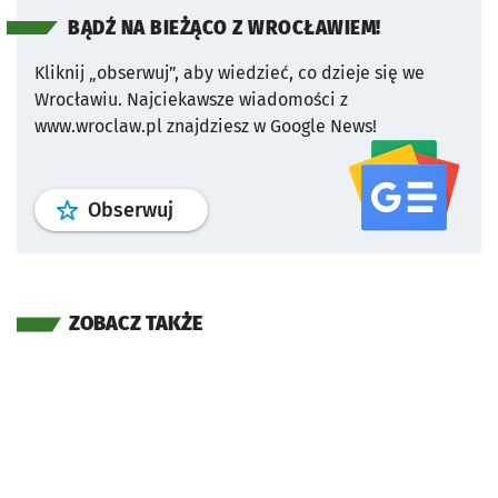
BĄDŹ NA BIEŻĄCO Z WROCŁAWIEM!
Kliknij „obserwuj”, aby wiedzieć, co dzieje się we
Wrocławiu.
Najciekawsze wiadomości z
www.wroclaw.pl znajdziesz w Google News!
profil
google news
serwisu wroclaw
Obserwuj
ZOBACZ TAKŻE