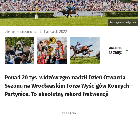
fot. Agata Władyczka
otwarcie sezonu na Partynicach 2022
GALERIA
18
ZDJĘĆ
Ponad 20 tys. widzów zgromadził Dzień Otwarcia
Sezonu na Wrocławskim Torze Wyścigów Konnych –
Partynice. To absolutny rekord frekwencji
REKLAMA