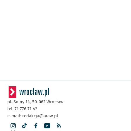
pl. Solny 14,
50-062
Wrocław
tel. 71 776 71 42
e-mail:
redakcja@araw.pl