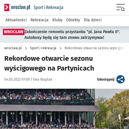
Serwis informacyjny wroclaw.pl podserwis: Sport i rekreacja
Menu
Aktualności
Rekreacja
Kluby
Obiekty
Dla dzieci
WROCŁAW
Zakończenie remontu przystanku "pl. Jana Pawła II".
Autobusy będą się tam znowu zatrzymywać
wroclaw.pl
Sport i rekreacja
Rekordowe otwarcie sezonu wyścigowego
Rekordowe otwarcie sezonu
wyścigowego na Partynicach
Data publikacji:
Autor:
artykuł
04.05.2022 07:00 |
Ewa Waplak
Udostępnij
Kliknij, aby zobaczyć galerię