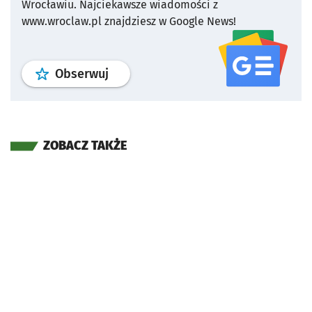
Wrocławiu.
Najciekawsze wiadomości z
www.wroclaw.pl znajdziesz w Google News!
profil
google news
serwisu wroclaw
Obserwuj
ZOBACZ TAKŻE