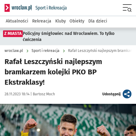
Serwis informacyjny wroclaw.pl podserwis: Sport i rekreacja
Menu
Aktualności
Rekreacja
Kluby
Obiekty
Dla dzieci
Z MIASTA
Policyjny śmigłowiec nad Wrocławiem. To tylko
ćwiczenia
wroclaw.pl
Sport i rekreacja
Rafał Leszczyński najlepszym bramkarzem
Rafał Leszczyński najlepszym
bramkarzem kolejki PKO BP
Ekstraklasy!
Data publikacji:
Autor:
artykuł
28.11.2023 18:14 |
Bartosz Moch
Udostępnij
Kliknij, aby powiększyć