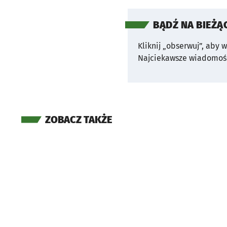
BĄDŹ NA BIEŻĄ
Kliknij „obserwuj”, aby 
Najciekawsze wiadomośc
ZOBACZ TAKŻE