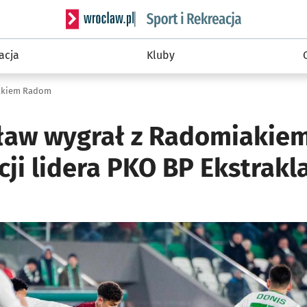
Serwis informacyjny wroclaw.pl podserwis: Sport 
acja
Kluby
iakiem Radom
ław wygrał z Radomiakiem
cji lidera PKO BP Ekstrakl