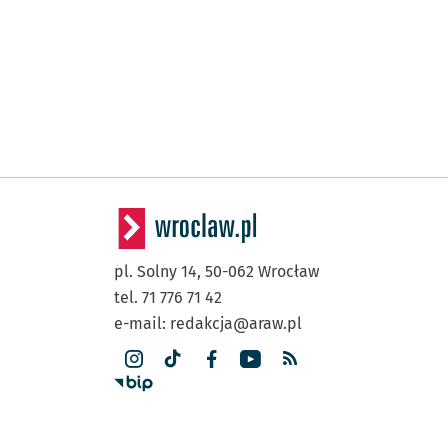
pl. Solny 14,
50-062
Wrocław
tel. 71 776 71 42
e-mail:
redakcja@araw.pl