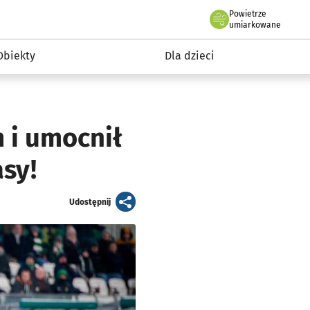
Powietrze
we Wrocławiu
i rekreacja
umiarkowane
Obiekty
Dla dzieci
 i umocnił
asy!
artykuł
Udostępnij