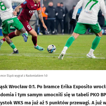
bramce Śląsk wygrał z Radomiakiem 1:0
sk Wrocław 0:1. Po bramce Erika Exposito wrocł
adomia i tym samym umocnili się w tabeli PKO BP
łystok WKS ma już aż 5 punktów przewagi. A już w