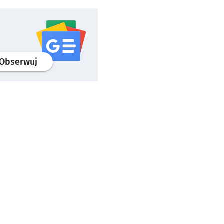
profil
google news
serwisu wroclaw.pl
Obserwuj