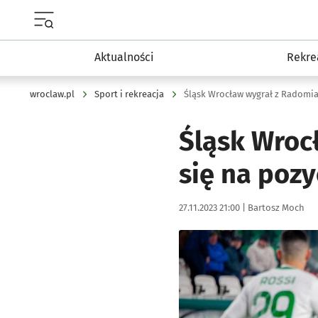
Menu główne portalu wroclaw.pl
Aktualności
Rekre
wroclaw.pl
Sport i rekreacja
Śląsk Wrocław wygrał z Radom
Śląsk Wroc
się na pozy
Data publikacji:
Autor:
27.11.2023 21:00 |
Bartosz Moch
Kliknij, aby powiększyć