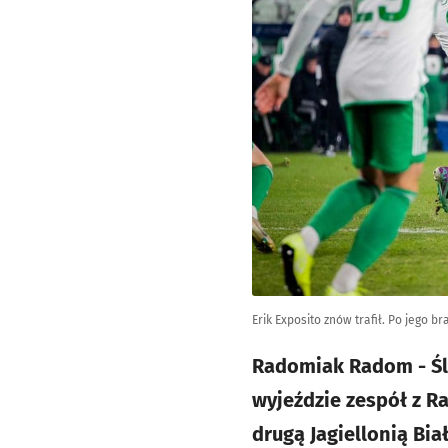
Erik Exposito znów trafił. Po jego 
Radomiak Radom - Ślą
wyjeździe zespół z R
drugą Jagiellonią Bia