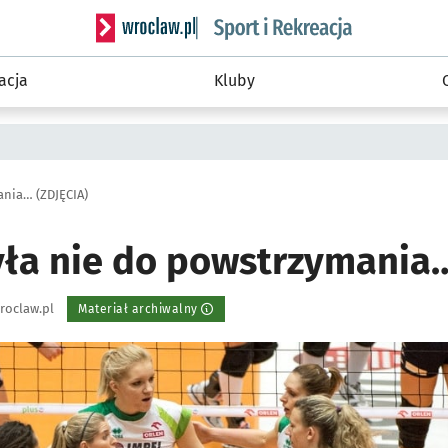
Serwis informacyjny wroclaw.pl podserwis: Sport 
acja
Kluby
ania… (ZDJĘCIA)
yła nie do powstrzymania…
roclaw.pl
Materiał archiwalny