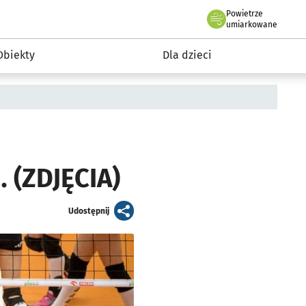
Powietrze
we Wrocławiu
i rekreacja
umiarkowane
Obiekty
Dla dzieci
 (ZDJĘCIA)
artykuł
Udostępnij