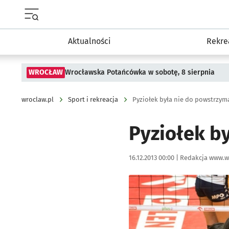
Menu główne portalu wroclaw.pl
Aktualności
Rekre
WROCŁAW
Wrocławska Potańcówka w sobotę, 8 sierpnia
wroclaw.pl
Sport i rekreacja
Pyziołek była nie do powstrzym
Pyziołek b
Data publikacji:
Autor:
16.12.2013 00:00 |
Redakcja www.w
Kliknij, aby powiększyć