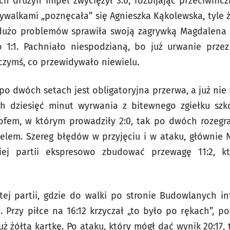
 drużyn Impel zwyciężył 3:0, rozbijając przeciwnic
walkami „poznęcała” się Agnieszka Kąkolewska, tyle że
użo problemów sprawiła swoją zagrywką Magdalena Śl
 1:1. Pachniało niespodzianą, bo już urwanie prze
zymś, co przewidywało niewielu.
po dwóch setach jest obligatoryjna przerwa, a już nie
ch dziesięć minut wyrwania z bitewnego zgiełku szk
ofem, w którym prowadziły 2:0, tak po dwóch rozegr
pelem. Szereg błędów w przyjęciu i w ataku, głównie N
ej partii ekspresowo zbudować przewagę 11:2, kt
ej partii, gdzie do walki po stronie Budowlanych int
 Przy piłce na 16:12 krzyczał „to było po rękach”, po 
uż żółtą kartkę. Po ataku, który mógł dać wynik 20:17,