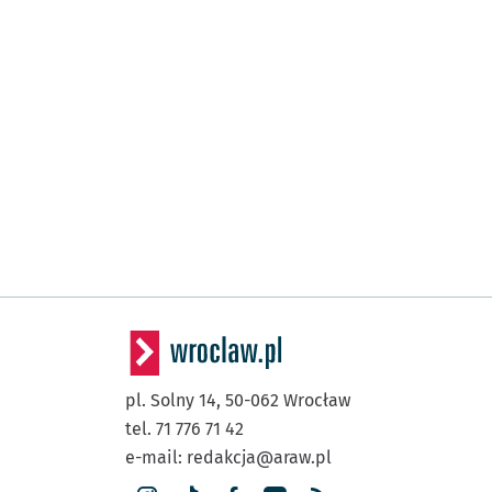
pl. Solny 14,
50-062
Wrocław
tel. 71 776 71 42
e-mail:
redakcja@araw.pl