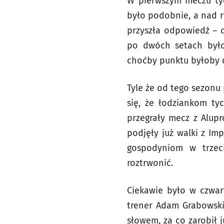
W pierwszym meczu tych
było podobnie, a nad ry
przyszła odpowiedź – d
po dwóch setach było
choćby punktu byłoby c
Tyle że od tego sezonu 
się, że łodziankom ty
przegrały mecz z Alupr
podjęły już walki z Im
gospodyniom w trzeci
roztrwonić.
Ciekawie było w czwart
trener Adam Grabowski.
słowem, za co zarobił j