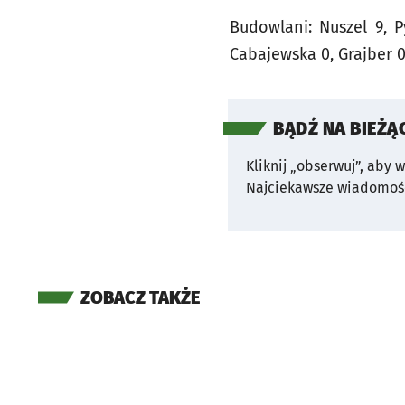
Budowlani: Nuszel 9, P
Cabajewska 0, Grajber 0
BĄDŹ NA BIEŻĄ
Kliknij „obserwuj”, aby 
Najciekawsze wiadomośc
ZOBACZ TAKŻE