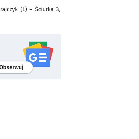
ajczyk (L) – Ściurka 3,
profil
google news
serwisu wroclaw.pl
Obserwuj