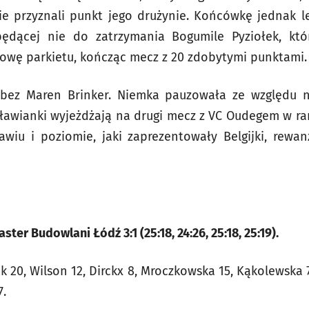
ie przyznali punkt jego drużynie. Końcówkę jednak lep
ędącej nie do zatrzymania Bogumile Pyziołek, któ
owę parkietu, kończąc mecz z 20 zdobytymi punktami.
y bez Maren Brinker. Niemka pauzowała ze względu 
ławianki wyjeżdżają na drugi mecz z VC Oudegem w ra
awiu i poziomie, jaki zaprezentowały Belgijki, rewa
ter Budowlani Łódź 3:1 (25:18, 24:26, 25:18, 25:19).
ek 20, Wilson 12, Dirckx 8, Mroczkowska 15, Kąkolewska 
7.