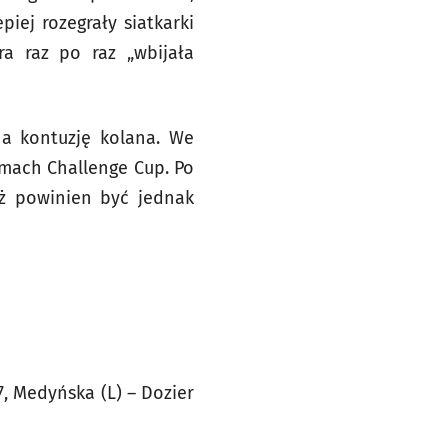
iej rozegrały siatkarki
ra raz po raz „wbijała
na kontuzję kolana. We
mach Challenge Cup. Po
nż powinien być jednak
7, Medyńska (L) – Dozier