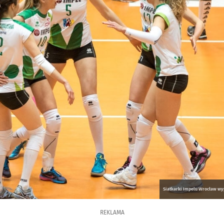
Siatkarki Impelu Wrocław wyg
REKLAMA