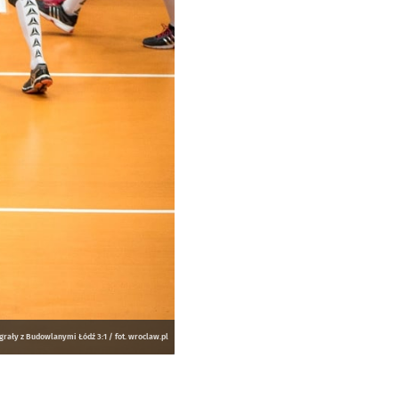
rały z Budowlanymi Łódź 3:1 / fot. wroclaw.pl