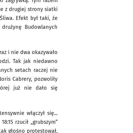
zki zagrywką. Tym razem
 z drugiej strony siatki
iwa. Efekt był taki, że
z drużynę Budowlanych
 raz i nie dwa okazywało
odzi. Tak jak niedawno
anych setach raczej nie
oris Cabrery, pozwoliły
órej już nie dało się
ensywnie włączył się...
18:15 rzucił „grubszym”
 tak głośno protestował,