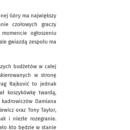
lonej Góry ma największy
nie czołowych graczy
w momencie ogłoszeniu
 ale gwiazdą zespołu ma
kszych budżetów w całej
 skierowanych w stronę
rag Rajković to jednak
rał koszykówkę twardą,
z kadrowiczów Damiana
lewicz oraz Tony Taylor,
k i niezłe rozegranie.
ało kto będzie w stanie