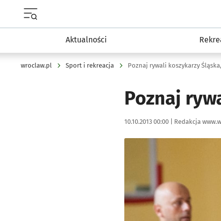
Menu główne portalu wroclaw.pl
Aktualności
Rekre
wroclaw.pl
Sport i rekreacja
Poznaj rywali koszykarzy Śląska,
Poznaj rywa
Data publikacji:
Autor:
10.10.2013 00:00 |
Redakcja www.w
Kliknij, aby powiększyć