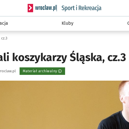
Serwis informacyjny wroclaw.pl podserwis: Sport 
acja
Kluby
 cz.3
li koszykarzy Śląska, cz.3
roclaw.pl
Materiał archiwalny