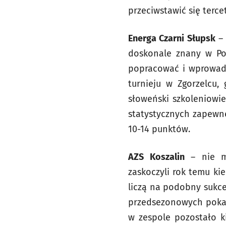
przeciwstawić się tercet
Energa Czarni Słupsk
– 
doskonale znany w Pol
popracować i wprowadza
turnieju w Zgorzelcu,
słoweński szkoleniowie
statystycznych zapewn
10-14 punktów.
AZS Koszalin
– nie mo
zaskoczyli rok temu ki
liczą na podobny sukce
przedsezonowych pokaza
w zespole pozostało ki