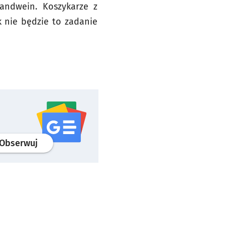
andwein. Koszykarze z
k nie będzie to zadanie
profil
google news
serwisu wroclaw.pl
Obserwuj