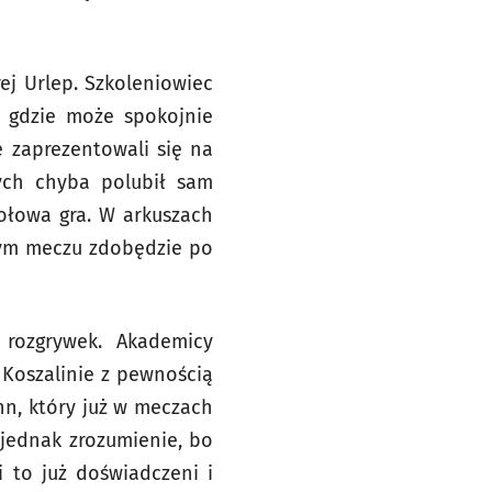
j Urlep. Szkoleniowiec
, gdzie może spokojnie
e zaprezentowali się na
rych chyba polubił sam
połowa gra. W arkuszach
nym meczu zdobędzie po
rozgrywek. Akademicy
 Koszalinie z pewnością
nn, który już w meczach
 jednak zrozumienie, bo
i to już doświadczeni i