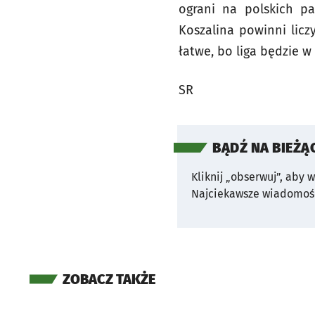
ograni na polskich p
Koszalina powinni licz
łatwe, bo liga będzie 
SR
BĄDŹ NA BIEŻĄ
Kliknij „obserwuj”, aby 
Najciekawsze wiadomośc
ZOBACZ TAKŻE