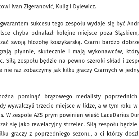
owi Ivan Zigeranović, Kulig i Dylewicz.
gwarantem sukcesu tego zespołu wydaje się być Andre
sce chyba odnalazł kolejne miejsce poza Śląskiem
ć swoją filozofię koszykarską. Czarni bardzo dobrz
 grają płynnie, skutecznie i mają wykonawców, któ
c. Siłą zespołu będzie na pewno szeroki skład i zes
e nie raz zobaczymy jak kilku graczy Czarnych w jed
żna pominąć brązowego medalisty poprzednich 
edy wywalczyli trzecie miejsce w lidze, a w tym roku w
s. W zespole AZS prym powinien wieść LaceDarius Du
ł się jako rewelacyjny strzelec. Siłą zespołu będzie
lku graczy z poprzedniego sezonu, a ci którzy doszl