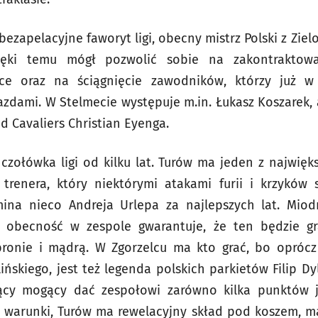
bezapelacyjne faworyt ligi, obecny mistrz Polski z Zie
ięki temu mógł pozwolić sobie na zakontraktowa
ce oraz na ściągnięcie zawodników, którzy już 
wiazdami. W Stelmecie występuje m.in. Łukasz Koszarek,
nd Cavaliers Christian Eyenga.
czołówka ligi od kilku lat. Turów ma jeden z najwię
o trenera, który niektórymi atakami furii i krzyków
ina nieco Andreja Urlepa za najlepszych lat. Miod
o obecność w zespole gwarantuje, że ten będzie g
ronie i mądrą. W Zgorzelcu ma kto grać, bo opróc
ińskiego, jest też legenda polskich parkietów Filip Dy
jący mogący dać zespołowi zarówno kilka punktów ja
e warunki, Turów ma rewelacyjny skład pod koszem, m