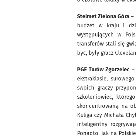
Stelmet Zielona Góra
– 
budżet w kraju i dz
występujących w Pols
transferów stali się g
być, były gracz Clevela
PGE Turów Zgorzelec
– 
ekstraklasie, suroweg
swoich graczy przypom
szkoleniowiec, któreg
skoncentrowaną na ob
Kuliga czy Michała Chyl
inteligentny rozgrywa
Ponadto, jak na Polski