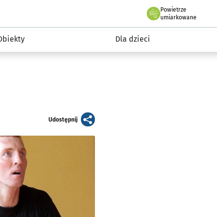
Powietrze
we Wrocławiu
i rekreacja
umiarkowane
Obiekty
Dla dzieci
artykuł
Udostępnij