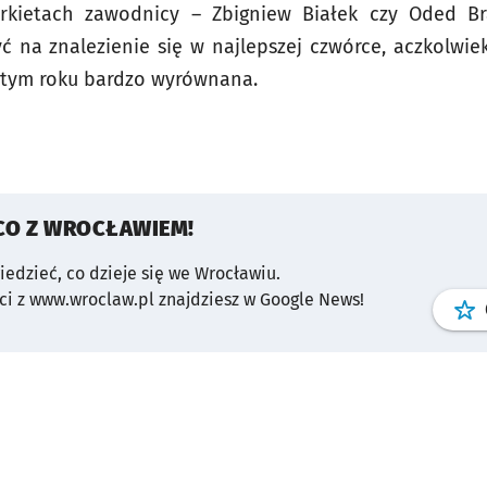
arkietach zawodnicy – Zbigniew Białek czy Oded Br
yć na znalezienie się w najlepszej czwórce, aczkolwie
w tym roku bardzo wyrównana.
CO Z WROCŁAWIEM!
wiedzieć, co dzieje się we Wrocławiu.
i z www.wroclaw.pl znajdziesz w Google News!