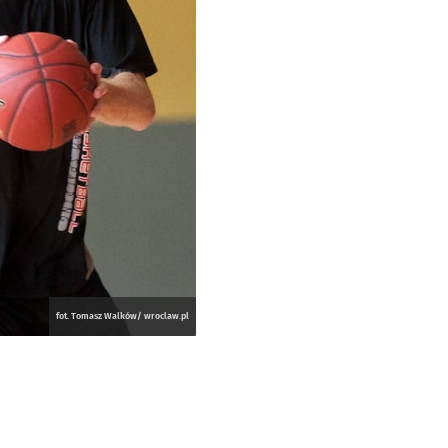
fot. Tomasz Walków/ wroclaw.pl