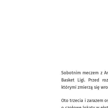
Sobotnim meczem z Anw
Basket Ligi. Przed r
którymi zmierzą się wro
Oto trzecia i zarazem 
o czołowe lokaty w ekst