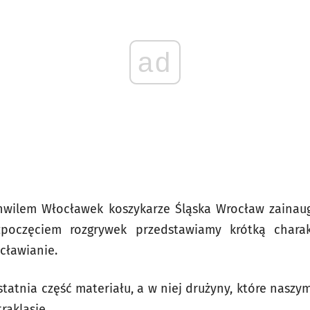
ad
ilem Włocławek koszykarze Śląska Wrocław zainaug
ozpoczęciem rozgrywek przedstawiamy krótką charak
cławianie.
ostatnia część materiału, a w niej drużyny, które nasz
raklasie.