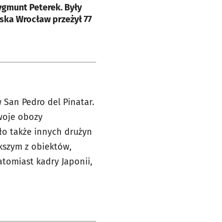
gmunt Peterek. Były
ąska Wrocław przeżył 77
 San Pedro del Pinatar.
woje obozy
ło także innych drużyn
ększym z obiektów,
atomiast kadry Japonii,