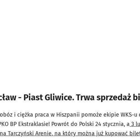
ław - Piast Gliwice. Trwa sprzedaż b
e obóz i ciężka praca w Hiszpanii pomoże ekipie WKS-u
O BP Ekstraklasie! Powrót do Polski 24 stycznia, a
3 l
na Tarczyński Arenie, na który można już kupować bilet