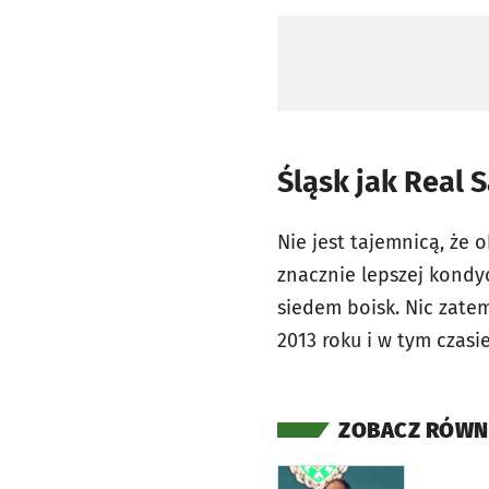
Śląsk jak Real 
Nie jest tajemnicą, że 
znacznie lepszej kondyc
siedem boisk. Nic zate
2013 roku i w tym czas
ZOBACZ RÓWN
otworzy się w nowej ka