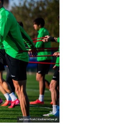
Adriana Ficek/slaskwroclaw.pl