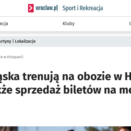
Serwis informacyjny wroclaw.pl podserwis: Sport 
acja
Kluby
rtyny | Lokalizacje
ie w Hiszpanii
ąska trenują na obozie w H
kże sprzedaż biletów na m
ię