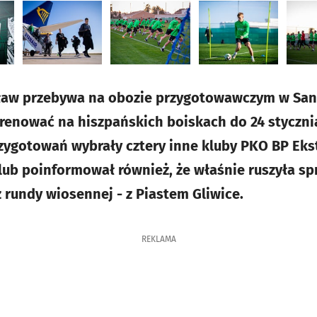
ław przebywa na obozie przygotowawczym w San P
renować na hiszpańskich boiskach do 24 stycznia
ygotowań wybrały cztery inne kluby PKO BP Ekstr
 Klub poinformował również, że właśnie ruszyła s
 rundy wiosennej - z Piastem Gliwice.
REKLAMA