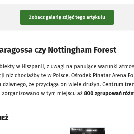
Zobacz galerię zdjęć
tego artykułu
Saragossa czy Nottingham Forest
obiekty w Hiszpanii, z uwagi na panujące warunki atmo
ji niż chociażby te w Polsce. Ośrodek Pinatar Arena Fo
m dziwnego, że przyciąga on wiele drużyn. Centrum tr
ie zorganizowano w tym miejscu aż
800 zgrupowań różn
IEŻ
rcie
otworzy się w nowej karci