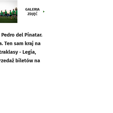
GALERIA
ZDJĘĆ
edro del Pinatar.
. Ten sam kraj na
aklasy - Legia,
przedaż biletów na