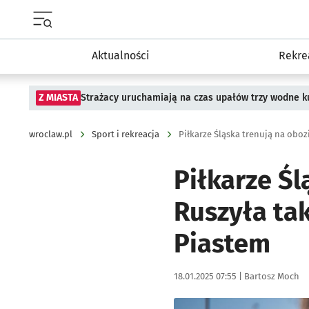
Menu główne portalu wroclaw.pl
Aktualności
Rekre
Z MIASTA
Strażacy uruchamiają na czas upałów trzy wodne ku
wroclaw.pl
Sport i rekreacja
Piłkarze Śląska trenują na oboz
Piłkarze Śl
Ruszyła ta
Piastem
Data publikacji:
Autor:
18.01.2025 07:55 |
Bartosz Moch
Kliknij, aby zobaczyć galer