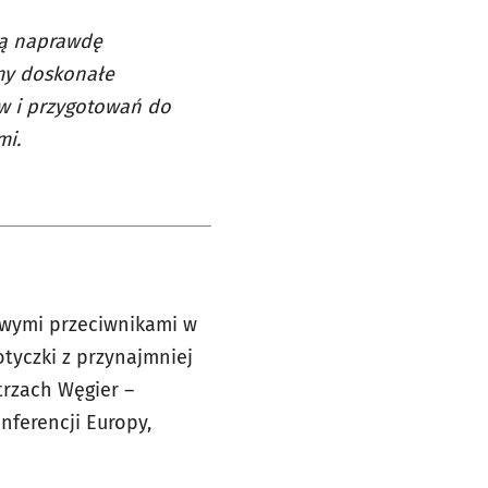
ją naprawdę
amy doskonałe
ów i przygotowań do
mi.
owymi przeciwnikami w
tyczki z przynajmniej
rzach Węgier –
nferencji Europy,