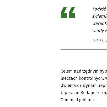
Podróż
świetni
warunki
rundy w
Rafał Le
Celem nadrzędnym było 
meczach kontrolnych. W
dwiema drużynami repr
Ujpeszcie Budapeszt ora
Olimpiji Ljublana.