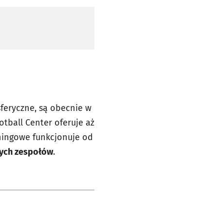
sferyczne, są obecnie w
otball Center oferuje aż
eningowe funkcjonuje od
ych zespołów
.
e