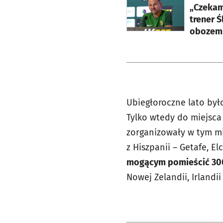
„Czekam
trener Ś
obozem 
Ubiegłoroczne lato był
Tylko wtedy do miejsc
zorganizowały w tym mi
z Hiszpanii – Getafe, 
mogącym pomieścić 30
Nowej Zelandii, Irlandi