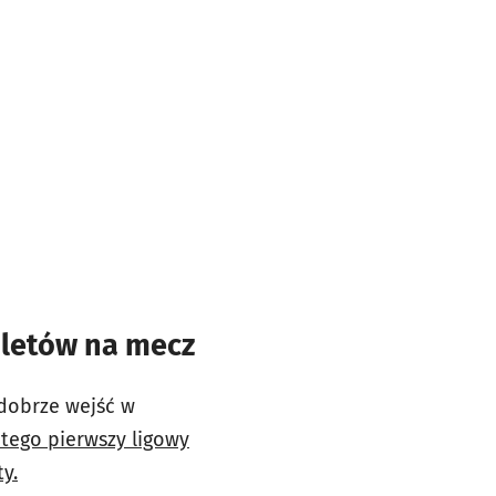
iletów na mecz
 dobrze wejść w
utego pierwszy ligowy
y.