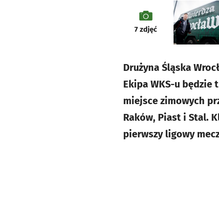
galeria
7
zdjęć
Drużyna Śląska Wroc
Ekipa WKS-u będzie t
miejsce zimowych prz
Raków, Piast i Stal.
pierwszy ligowy mecz