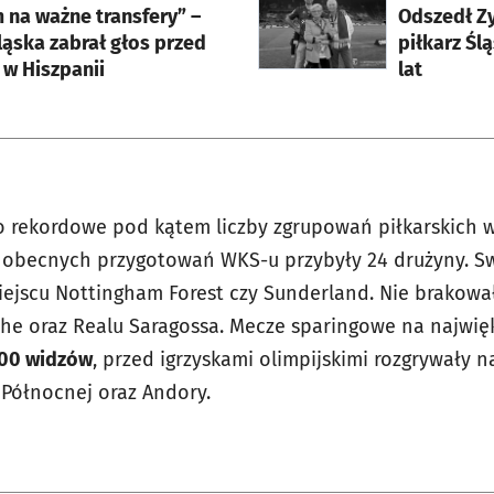
 na ważne transfery” –
Odszedł Zy
ląska zabrał głos przed
piłkarz Śl
w Hiszpanii
lat
o rekordowe pod kątem liczby zgrupowań piłkarskich w
a obecnych przygotowań WKS-u przybyły 24 drużyny. S
ejscu Nottingham Forest czy Sunderland. Nie brakowa
Elche oraz Realu Saragossa. Mecze sparingowe na najwi
00 widzów
, przed igrzyskami olimpijskimi rozgrywały n
i Północnej oraz Andory.