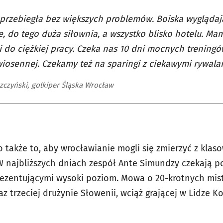
 przebiegła bez większych problemów. Boiska wygląda
e, do tego duża siłownia, a wszystko blisko hotelu. M
 do ciężkiej pracy. Czeka nas 10 dni mocnych trening
iosennej. Czekamy też na sparingi z ciekawymi rywala
szczyński, golkiper Śląska Wrocław
także to, aby wrocławianie mogli się zmierzyć z klas
 najbliższych dniach zespół Ante Simundzy czekają po
ezentującymi wysoki poziom. Mowa o 20-krotnych mist
z trzeciej drużynie Słowenii, wciąż grającej w Lidze Ko