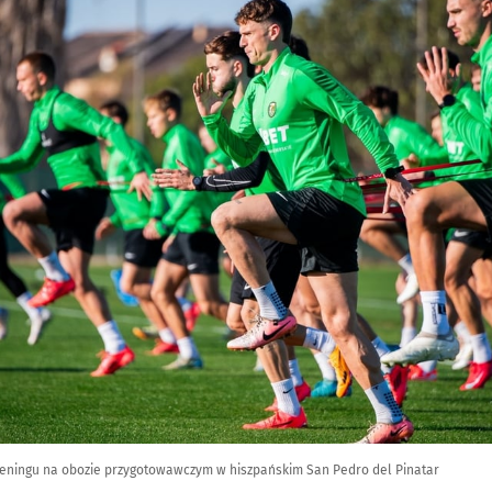
reningu na obozie przygotowawczym w hiszpańskim San Pedro del Pinatar