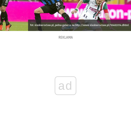
fot. slaskwroclaw.pl, pełna galeria na http://www.slaskwroclaw.pl/10482014.dhtml
REKLAMA
ad