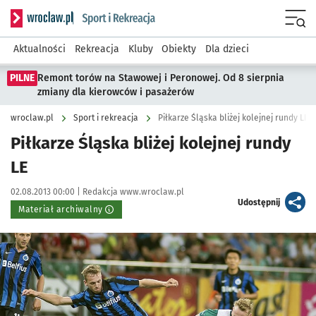
Serwis informacyjny wroclaw.pl podserwis: Sport i rekreacja
Menu
Aktualności
Rekreacja
Kluby
Obiekty
Dla dzieci
PILNE
Remont torów na Stawowej i Peronowej. Od 8 sierpnia
zmiany dla kierowców i pasażerów
wroclaw.pl
Sport i rekreacja
Piłkarze Śląska bliżej kolejnej rundy LE
Piłkarze Śląska bliżej kolejnej rundy
LE
Data publikacji:
Autor:
02.08.2013 00:00 |
Redakcja www.wroclaw.pl
artykuł
Udostępnij
Materiał archiwalny
Kliknij, aby powiększyć