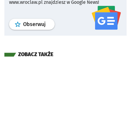
www.wroclaw.pl znajdziesz w Google News!
profil
google news
serwisu wroclaw
Obserwuj
ZOBACZ TAKŻE