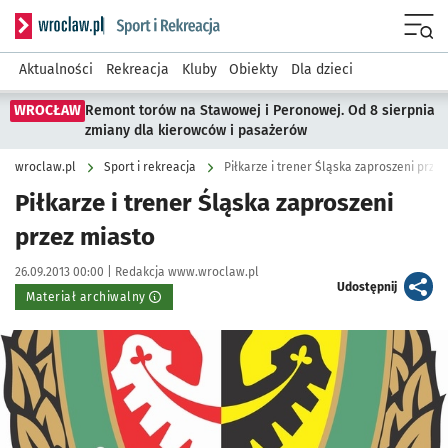
Serwis informacyjny wroclaw.pl podserwis: Sport i rekreacja
Menu
Aktualności
Rekreacja
Kluby
Obiekty
Dla dzieci
WROCŁAW
Remont torów na Stawowej i Peronowej. Od 8 sierpnia
zmiany dla kierowców i pasażerów
wroclaw.pl
Sport i rekreacja
Piłkarze i trener Śląska zaproszeni przez
Piłkarze i trener Śląska zaproszeni
przez miasto
Data publikacji:
Autor:
26.09.2013 00:00 |
Redakcja www.wroclaw.pl
artykuł
Udostępnij
Materiał archiwalny
Kliknij, aby powiększyć