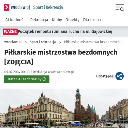
Serwis informacyjny wroclaw.pl podserwis: Sport i rekreacja
Menu
Aktualności
Rekreacja
Kluby
Obiekty
Dla dzieci
WAŻNE
Początek remontu i zmiana ruchu na ul. Gajowickiej
wroclaw.pl
Sport i rekreacja
Piłkarskie mistrzostwa bezdomnych [ZDJ
Piłkarskie mistrzostwa bezdomnych
[ZDJĘCIA]
Data publikacji:
Autor:
05.07.2014 00:00 |
Redakcja www.wroclaw.pl
artykuł
Udostępnij
Materiał archiwalny
Kliknij, aby powiększyć