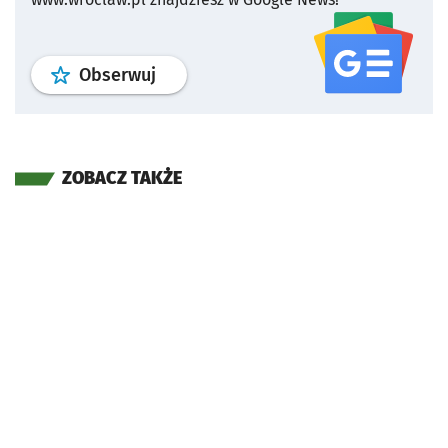
profil
google news
serwisu wroclaw
Obserwuj
ZOBACZ TAKŻE