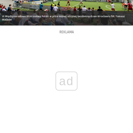
VI Międzynarodowe Mistrzostwa Polski w piłce nożnej ulicznej bezdomnych we Wrocławiu fot. Tomasz
Walków
REKLAMA
ad