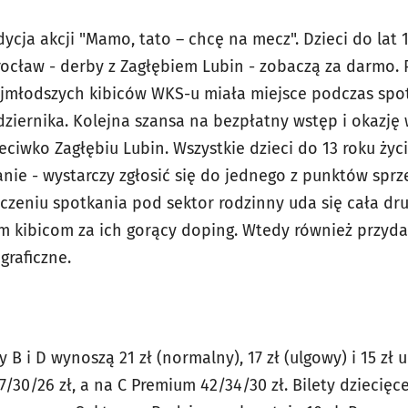
ycja akcji "Mamo, tato – chcę na mecz". Dzieci do lat 
ocław - derby z Zagłębiem Lubin - zobaczą za darmo. 
ajmłodszych kibiców WKS-u miała miejsce podczas spo
ziernika. Kolejna szansa na bezpłatny wstęp i okazję 
eciwko Zagłębiu Lubin. Wszystkie dzieci do 13 roku ży
anie - wystarczy zgłosić się do jednego z punktów spr
ńczeniu spotkania pod sektor rodzinny uda się cała dr
kibicom za ich gorący doping. Wtedy również przydad
graficzne.
B i D wynoszą 21 zł (normalny), 17 zł (ulgowy) i 15 zł u
/30/26 zł, a na C Premium 42/34/30 zł. Bilety dziecięce