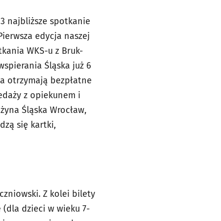
13 najbliższe spotkanie
Pierwsza edycja naszej
tkania WKS-u z Bruk-
wspierania Śląska już 6
cia otrzymają bezpłatne
zedaży z opiekunem i
użyna Śląska Wrocław,
zą się kartki,
czniowski. Z kolei bilety
 (dla dzieci w wieku 7-