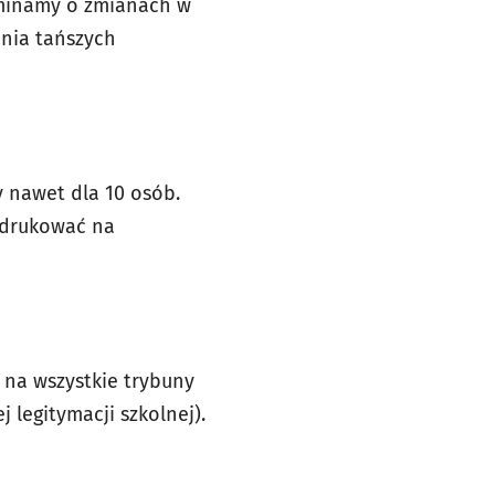
ominamy o zmianach w
enia tańszych
y nawet dla 10 osób.
ydrukować na
 na wszystkie trybuny
 legitymacji szkolnej).