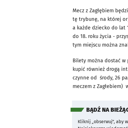
Mecz z Zagłębiem będzi
tę trybunę, na której o
a każde dziecko do lat
do 18. roku życia - prz
tym miejscu można znal
Bilety można dostać w 
kupić również drogą in
czynne od środy, 26 paź
meczem z Zagłebiem) w 
BĄDŹ NA BIEŻĄ
Kliknij „obserwuj”, aby 