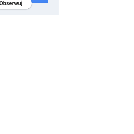
profil
google news
serwisu wroclaw.pl
Obserwuj