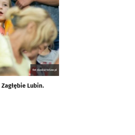
fot: slaskwroclaw.pl
 Zagłębie Lubin.