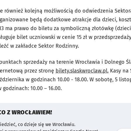
e również kolejną możliwością do odwiedzenia Sektor
rganizowane będą dodatkowe atrakcje dla dzieci, kosztuj
 13 ma prawo do biletu za symboliczną złotówkę (dzieci
ysługuje bilet uczniowski w cenie 15 zł w przedsprzedaży
eźć w zakładce Sektor Rodzinny.
punktach sprzedaży na terenie Wrocławia i Dolnego Ś
ternetową przez stronę
bilety.slaskwroclaw.pl.
Kasy na 
dziernika w godzinach 10.00 - 18.00. W sobotę, 5 listo
godzinach: 10.00 – 16.00.
CO Z WROCŁAWIEM!
wiedzieć, co dzieje się we Wrocławiu.