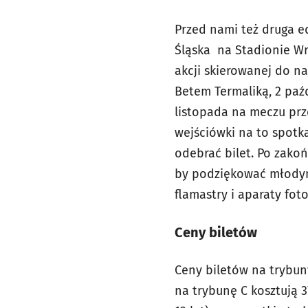
Przed nami też druga ed
Śląska na Stadionie Wr
akcji skierowanej do n
Betem Termaliką, 2 paźd
listopada na meczu prz
wejściówki na to spotk
odebrać bilet. Po zako
by podziękować młodym 
flamastry i aparaty foto
Ceny biletów
Ceny biletów na trybuny 
na trybunę C kosztują 37