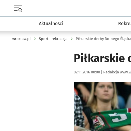
Menu główne portalu wroclaw.pl
Aktualności
Rekre
wroclaw.pl
Sport i rekreacja
Piłkarskie derby Dolnego Śląsk
Piłkarskie
Data publikacji:
Autor:
02.11.2016 00:00 |
Redakcja www.w
Kliknij, aby powiększyć