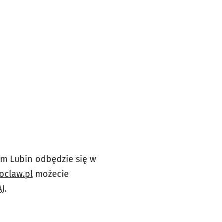
em Lubin odbędzie się w
oclaw.pl
możecie
AJ
.