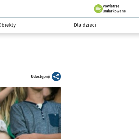
Powietrze
we Wrocławiu
i rekreacja
umiarkowane
Obiekty
Dla dzieci
artykuł
Udostępnij