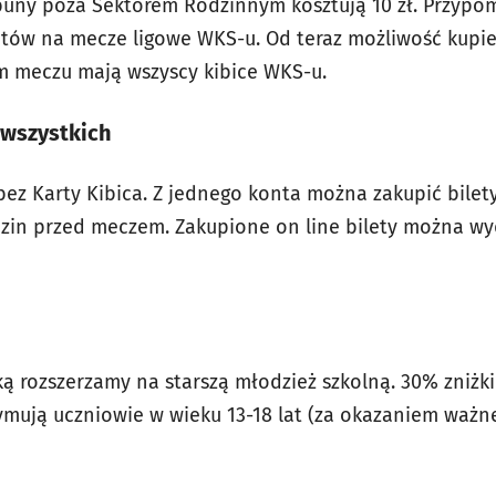
rybuny poza Sektorem Rodzinnym kosztują 10 zł. Przyp
etów na mecze ligowe WKS-u. Od teraz możliwość kupi
m meczu mają wszyscy kibice WKS-u.
 wszystkich
ez Karty Kibica. Z jednego konta można zakupić bilet
dzin przed meczem. Zakupione on line bilety można w
ą rozszerzamy na starszą młodzież szkolną. 30% zniżki
mują uczniowie w wieku 13-18 lat (za okazaniem ważnej