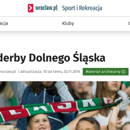
Serwis informacyjny wroclaw.pl podserwis: Sport 
acja
Kluby
a
 derby Dolnego Śląska
roclaw.pl
|
aktualizacja:
10 lat temu, 02.11.2016
Materiał archiwalny