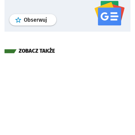
profil
google news
serwisu wroclaw
Obserwuj
ZOBACZ TAKŻE