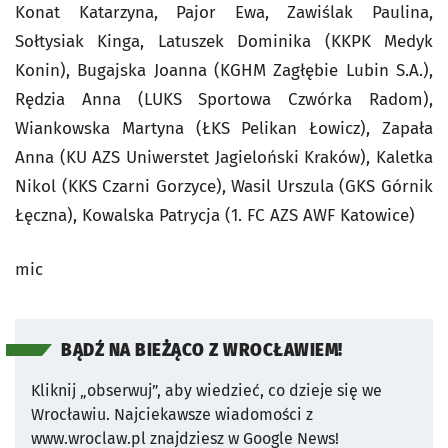
Konat Katarzyna, Pajor Ewa, Zawiślak Paulina,
Sołtysiak Kinga, Latuszek Dominika (KKPK Medyk
Konin), Bugajska Joanna (KGHM Zagłębie Lubin S.A.),
Rędzia Anna (LUKS Sportowa Czwórka Radom),
Wiankowska Martyna (ŁKS Pelikan Łowicz), Zapała
Anna (KU AZS Uniwerstet Jagieloński Kraków), Kaletka
Nikol (KKS Czarni Gorzyce), Wasil Urszula (GKS Górnik
Łęczna), Kowalska Patrycja (1. FC AZS AWF Katowice)
mic
BĄDŹ NA BIEŻĄCO Z WROCŁAWIEM!
Kliknij „obserwuj”, aby wiedzieć, co dzieje się we
Wrocławiu.
Najciekawsze wiadomości z
www.wroclaw.pl znajdziesz w Google News!