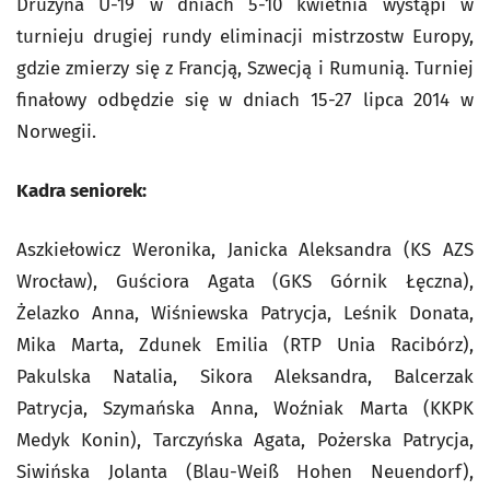
Drużyna U-19 w dniach 5-10 kwietnia wystąpi w
turnieju drugiej rundy eliminacji mistrzostw Europy,
gdzie zmierzy się z Francją, Szwecją i Rumunią. Turniej
finałowy odbędzie się w dniach 15-27 lipca 2014 w
Norwegii.
Kadra seniorek:
Aszkiełowicz Weronika, Janicka Aleksandra (KS AZS
Wrocław), Guściora Agata (GKS Górnik Łęczna),
Żelazko Anna, Wiśniewska Patrycja, Leśnik Donata,
Mika Marta, Zdunek Emilia (RTP Unia Racibórz),
Pakulska Natalia, Sikora Aleksandra, Balcerzak
Patrycja, Szymańska Anna, Woźniak Marta (KKPK
Medyk Konin), Tarczyńska Agata, Pożerska Patrycja,
Siwińska Jolanta (Blau-Weiß Hohen Neuendorf),