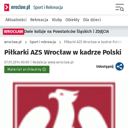
Serwis informacyjny wroclaw.pl podserwis: Sport i rekreacja
Menu
Aktualności
Rekreacja
Kluby
Obiekty
Dla dzieci
WROCŁAW
Dwie kolizje na Powstańców Śląskich | ZDJĘCIA
wroclaw.pl
Sport i rekreacja
Piłkarki AZS Wrocław w kadrze Polski
Piłkarki AZS Wrocław w kadrze Polski
Data publikacji:
Autor:
07.01.2014 00:00 |
Redakcja www.wroclaw.pl
artykuł
Udostępnij
Materiał archiwalny
Kliknij, aby powiększyć