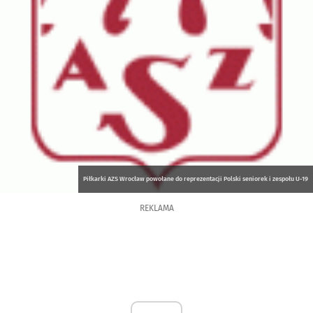
Piłkarki AZS Wrocław powołane do reprezentacji Polski seniorek i zespołu U-19
REKLAMA