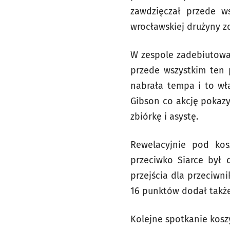
zawdzięczał przede ws
wrocławskiej drużyny z
W zespole zadebiutowal
przede wszystkim ten p
nabrała tempa i to wł
Gibson co akcję pokazy
zbiórkę i asystę.
Rewelacyjnie pod kos
przeciwko Siarce był 
przejścia dla przeciwn
16 punktów dodał także
Kolejne spotkanie koszy