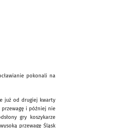
ocławianie pokonali na
 już od drugiej kwarty
 przewagę i później nie
odsłony gry koszykarze
k wysoką przewagę Śląsk