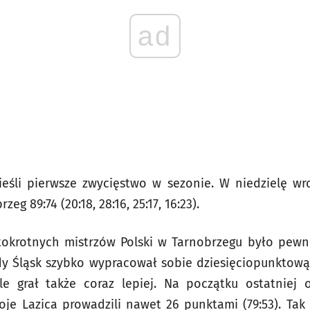
ad
ieśli pierwsze zwycięstwo w sezonie. W niedzielę wr
eg 89:74 (20:18, 28:16, 25:17, 16:23).
okrotnych mistrzów Polski w Tarnobrzegu było pewne
y Śląsk szybko wypracował sobie dziesięciopunktową
ale grał także coraz lepiej. Na początku ostatniej 
oje Lazica prowadzili nawet 26 punktami (79:53). Ta