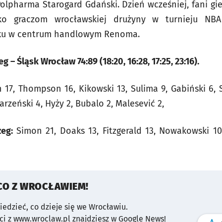
olpharma Starogard Gdański. Dzień wcześniej, fani 
ko graczom wrocławskiej drużyny w turnieju NBA
ku w centrum handlowym Renoma.
g – Śląsk Wrocław 74:89 (18:20, 16:28, 17:25, 23:16).
17, Thompson 16, Kikowski 13, Sulima 9, Gabiński 6, S
rzeński 4, Hyży 2, Bubalo 2, Malesević 2,
zeg:
Simon 21, Doaks 13, Fitzgerald 13, Nowakowski 10, 
CO Z WROCŁAWIEM!
wiedzieć, co dzieje się we Wrocławiu.
i z www.wroclaw.pl znajdziesz w Google News!