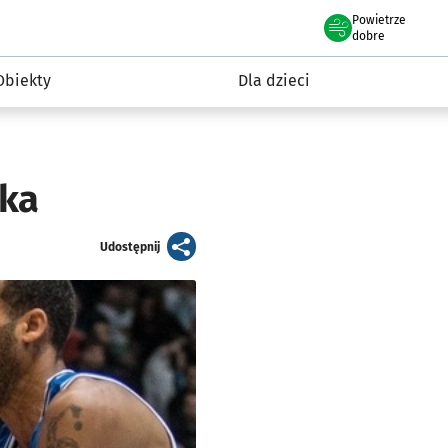
Powietrze
we Wrocławiu
i rekreacja
dobre
Obiekty
Dla dzieci
ska
artykuł
Udostępnij