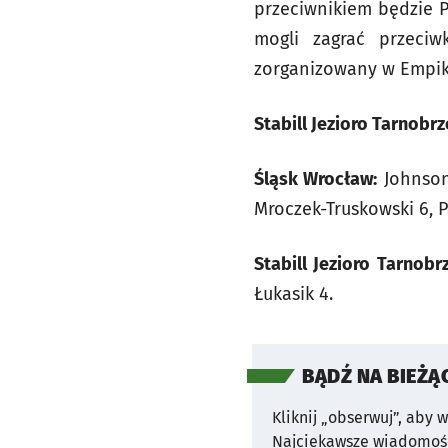
przeciwnikiem będzie P
mogli zagrać przeciw
zorganizowany w Empi
Stabill Jezioro Tarnobrze
Śląsk Wrocław:
Johnson 
Mroczek-Truskowski 6, Pa
Stabill Jezioro Tarnobr
Łukasik 4.
BĄDŹ NA BIEŻĄ
Kliknij „obserwuj”, aby 
Najciekawsze wiadomośc