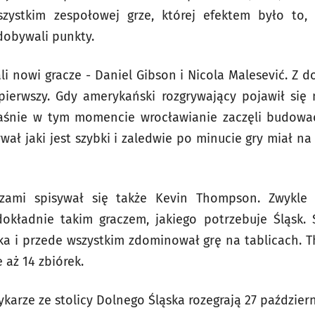
zystkim zespołowej grze, której efektem było to,
dobywali punkty.
i nowi gracze - Daniel Gibson i Nicola Malesević. Z do
ierwszy. Gdy amerykański rozgrywający pojawił się 
aśnie w tym momencie wrocławianie zaczęli budowa
wał jaki jest szybki i zaledwie po minucie gry miał na
zami spisywał się także Kevin Thompson. Zwykle
dokładnie takim graczem, jakiego potrzebuje Śląsk. 
ika i przede wszystkim zdominował grę na tablicach
 aż 14 zbiórek.
karze ze stolicy Dolnego Śląska rozegrają 27 paździer