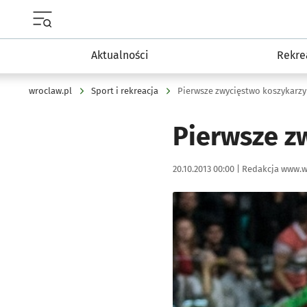
Menu główne portalu wroclaw.pl
Aktualności
Rekre
wroclaw.pl
Sport i rekreacja
Pierwsze zwycięstwo koszykarzy
Pierwsze z
Data publikacji:
Autor:
20.10.2013 00:00 |
Redakcja www.w
Kliknij, aby powiększyć