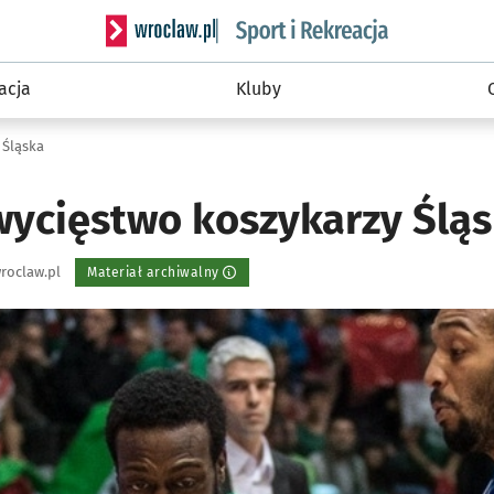
Serwis informacyjny wroclaw.pl podserwis: Sport 
acja
Kluby
 Śląska
wycięstwo koszykarzy Ślą
roclaw.pl
Materiał archiwalny