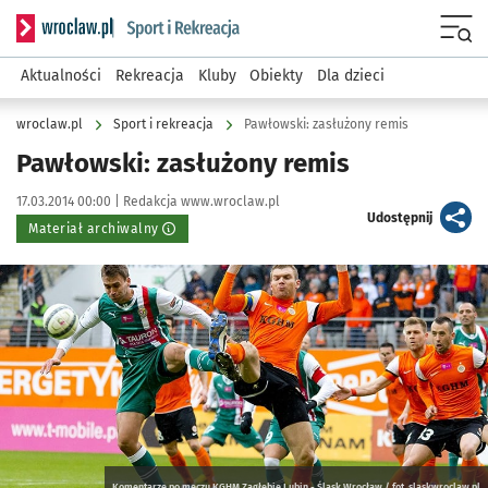
Serwis informacyjny wroclaw.pl podserwis: Sport i rekreacja
Menu
Aktualności
Rekreacja
Kluby
Obiekty
Dla dzieci
wroclaw.pl
Sport i rekreacja
Pawłowski: zasłużony remis
Pawłowski: zasłużony remis
Data publikacji:
Autor:
17.03.2014 00:00 |
Redakcja www.wroclaw.pl
artykuł
Udostępnij
Materiał archiwalny
Kliknij, aby powiększyć
Komentarze po meczu KGHM Zagłębie Lubin - Śląsk Wrocław / fot. slaskwroclaw.pl