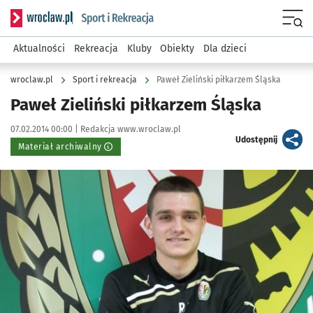
Serwis informacyjny wroclaw.pl podserwis: Sport i rekreacja
Menu
Aktualności
Rekreacja
Kluby
Obiekty
Dla dzieci
wroclaw.pl
Sport i rekreacja
Paweł Zieliński piłkarzem Śląska
Paweł Zieliński piłkarzem Śląska
Data publikacji:
Autor:
07.02.2014 00:00 |
Redakcja www.wroclaw.pl
artykuł
Udostępnij
Materiał archiwalny
Kliknij, aby powiększyć