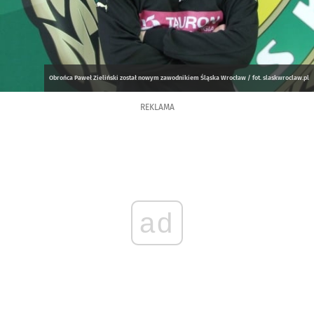
Obrońca Paweł Zieliński został nowym zawodnikiem Śląska Wrocław / fot. slaskwroclaw.pl
REKLAMA
ad