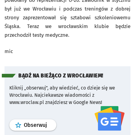
powołany do reprezentacji U-20. Zawodnik w styczniu
był już we Wrocławiu i podczas treningów z dobrej
strony zaprezentował się sztabowi szkoleniowemu
Śląska. Teraz we wrocławskim klubie będzie
przechodził testy medyczne.
mic
BĄDŹ NA BIEŻĄCO Z WROCŁAWIEM!
Kliknij „obserwuj”, aby wiedzieć, co dzieje się we
Wrocławiu.
Najciekawsze wiadomości z
www.wroclaw.pl znajdziesz w Google News!
profil
google news
serwisu wroclaw
Obserwuj