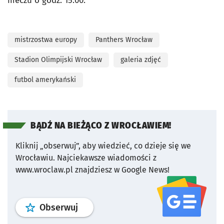
meczu o godz. 15.00.
mistrzostwa europy
Panthers Wrocław
Stadion Olimpijski Wrocław
galeria zdjęć
futbol amerykański
BĄDŹ NA BIEŻĄCO Z WROCŁAWIEM!
Kliknij „obserwuj”, aby wiedzieć, co dzieje się we
Wrocławiu.
Najciekawsze wiadomości z
www.wroclaw.pl znajdziesz w Google News!
profil
google news
serwisu wroclaw
Obserwuj