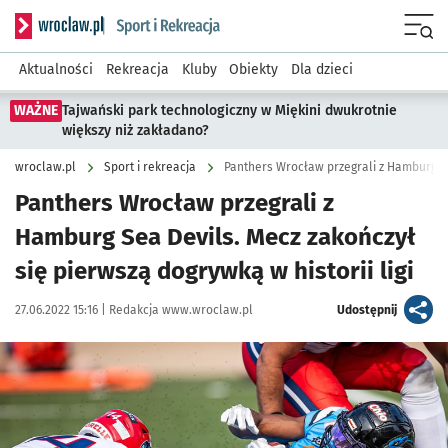
Serwis informacyjny wroclaw.pl podserwis: Sport i rekreacja
Menu
Aktualności
Rekreacja
Kluby
Obiekty
Dla dzieci
WAŻNE
Tajwański park technologiczny w Miękini dwukrotnie
większy niż zakładano?
wroclaw.pl
Sport i rekreacja
Panthers Wrocław przegrali z
Hamburg Sea Devils. Mecz zakończył
się pierwszą dogrywką w historii ligi
Data publikacji:
Autor:
artykuł
27.06.2022 15:16 |
Redakcja www.wroclaw.pl
Udostępnij
Kliknij, aby zobaczyć galerię
Kliknij, aby powiększyć