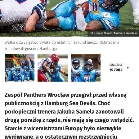
fot. Łukasz Skwiot/Panthers Wrocław
Walka o zwycięstwo trwała do ostatnich sekund meczu. Ostatecznie
triumfowali goście z Hamburga
GALERIA
15
ZDJĘĆ
Zespół Panthers Wrocław przegrał przed własną
publicznością z Hamburg Sea Devils. Choć
podopieczni trenera Jakuba Samela zanotowali
drugą porażkę z rzędu, nie mają się czego wstydzić.
Starcie z wicemistrzami Europy było niezwykle
wyrównane, a o ostatecznym rozstrzygnięciu