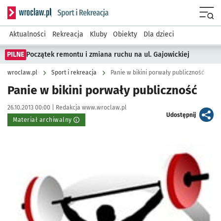
Serwis informacyjny wroclaw.pl podserwis: Sport i rekreacja
Menu
Aktualności
Rekreacja
Kluby
Obiekty
Dla dzieci
PILNE
Początek remontu i zmiana ruchu na ul. Gajowickiej
wroclaw.pl
Sport i rekreacja
Panie w bikini porwały publiczność
Panie w bikini porwały publiczność
Data publikacji:
Autor:
26.10.2013 00:00 |
Redakcja www.wroclaw.pl
artykuł
Udostępnij
Materiał archiwalny
Kliknij, aby powiększyć