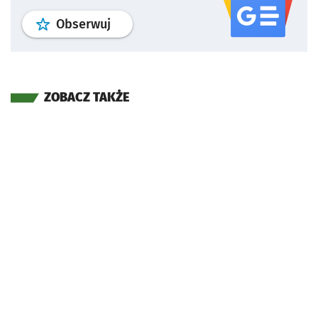
profil
google news
serwisu wroclaw
Obserwuj
ZOBACZ TAKŻE