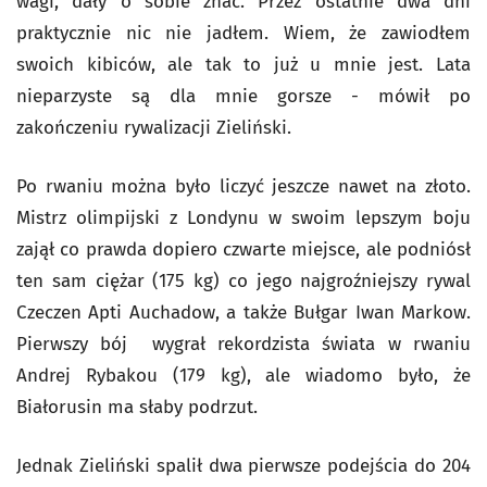
wagi, dały o sobie znać. Przez ostatnie dwa dni
praktycznie nic nie jadłem. Wiem, że zawiodłem
swoich kibiców, ale tak to już u mnie jest. Lata
nieparzyste są dla mnie gorsze - mówił po
zakończeniu rywalizacji Zieliński.
Po rwaniu można było liczyć jeszcze nawet na złoto.
Mistrz olimpijski z Londynu w swoim lepszym boju
zajął co prawda dopiero czwarte miejsce, ale podniósł
ten sam ciężar (175 kg) co jego najgroźniejszy rywal
Czeczen Apti Auchadow, a także Bułgar Iwan Markow.
Pierwszy bój wygrał rekordzista świata w rwaniu
Andrej Rybakou (179 kg), ale wiadomo było, że
Białorusin ma słaby podrzut.
Jednak Zieliński spalił dwa pierwsze podejścia do 204