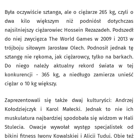
Była oczywiście sztanga, ale o ciężarze 265 kg, czyli o
dwa kilo większym niż podniósł dotychczas
najsilniejszy ciężarowiec Hossein Rezazadeh. Podszedł
do niej zwycięzca The World Games w 2009 i 2013 w
trójboju siłowym Jarosław Olech. Podnosił jednak tę
sztangę nie rękoma, jak ciężarowcy, tylko na barkach.
Do niego należy aktualny rekord świata w tej
konkurencji - 365 kg, a niedługo zamierza unieść
ciężar o 10 kg większy.
Zaprezentowali się także dwaj kulturyści: Andrzej
Kołodziejczyk i Karol Małecki. Jednak to nie ich
muskulatura najbardziej spodobała się widzom w Hali
Stulecia. Owacje wywołał występ specjalistek od
bikini fitness Iwony Kowalskiej i Alicji Tuduj. Obie też