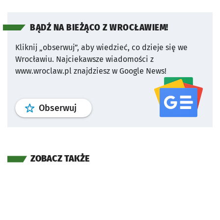
BĄDŹ NA BIEŻĄCO Z WROCŁAWIEM!
Kliknij „obserwuj”, aby wiedzieć, co dzieje się we
Wrocławiu.
Najciekawsze wiadomości z
www.wroclaw.pl znajdziesz w Google News!
profil
google news
serwisu wroclaw
Obserwuj
ZOBACZ TAKŻE