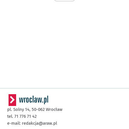
pl. Solny 14,
50-062
Wrocław
tel. 71 776 71 42
e-mail:
redakcja@araw.pl