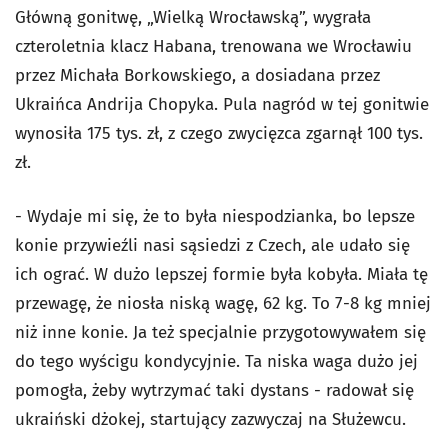
Główną gonitwę, „Wielką Wrocławską”, wygrała
czteroletnia klacz Habana, trenowana we Wrocławiu
przez Michała Borkowskiego, a dosiadana przez
Ukraińca Andrija Chopyka. Pula nagród w tej gonitwie
wynosiła 175 tys. zł, z czego zwycięzca zgarnął 100 tys.
zł.
- Wydaje mi się, że to była niespodzianka, bo lepsze
konie przywieźli nasi sąsiedzi z Czech, ale udało się
ich ograć. W dużo lepszej formie była kobyła. Miała tę
przewagę, że niosła niską wagę, 62 kg. To 7-8 kg mniej
niż inne konie. Ja też specjalnie przygotowywałem się
do tego wyścigu kondycyjnie. Ta niska waga dużo jej
pomogła, żeby wytrzymać taki dystans - radował się
ukraiński dżokej, startujący zazwyczaj na Służewcu.