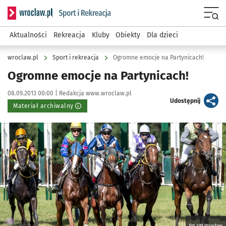
Serwis informacyjny wroclaw.pl podserwis: Sport i rekreacja
Menu
Aktualności
Rekreacja
Kluby
Obiekty
Dla dzieci
wroclaw.pl
Sport i rekreacja
Ogromne emocje na Partynicach!
Ogromne emocje na Partynicach!
Data publikacji:
Autor:
08.09.2013 00:00 |
Redakcja www.wroclaw.pl
artykuł
Udostępnij
Materiał archiwalny
Kliknij, aby powiększyć
fot. UM Wrocław