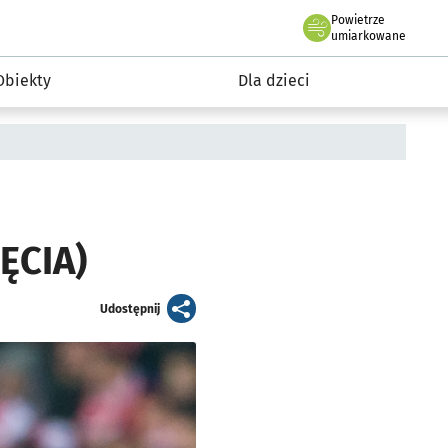
Powietrze
we Wrocławiu
i rekreacja
umiarkowane
Obiekty
Dla dzieci
ĘCIA)
artykuł
Udostępnij