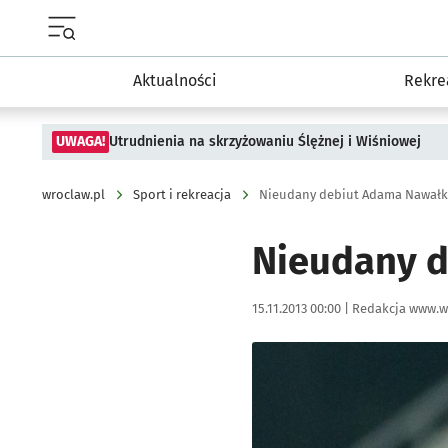
Menu główne portalu wroclaw.pl
Aktualności
Rekre
UWAGA!
Utrudnienia na skrzyżowaniu Ślężnej i Wiśniowej
wroclaw.pl
Sport i rekreacja
Nieudany debiut Adama Nawałki
Nieudany d
Data publikacji:
Autor:
15.11.2013 00:00 |
Redakcja www.w
Kliknij, aby powiększyć