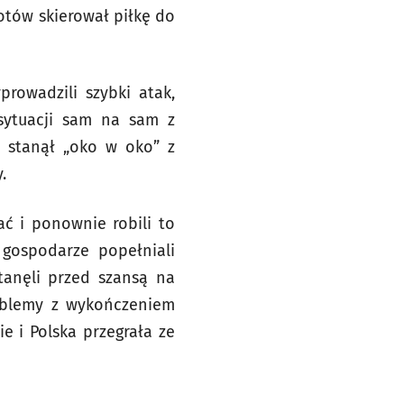
otów skierował piłkę do
rowadzili szybki atak,
sytuacji sam na sam z
h stanął „oko w oko” z
.
ać i ponownie robili to
 gospodarze popełniali
tanęli przed szansą na
roblemy z wykończeniem
e i Polska przegrała ze