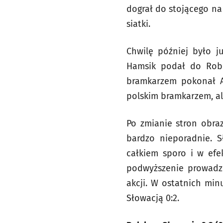
dograł do stojącego na
siatki.
Chwilę później było j
Hamsik podał do Robe
bramkarzem pokonał Ar
polskim bramkarzem, al
Po zmianie stron obraz
bardzo nieporadnie. S
całkiem sporo i w efe
podwyższenie prowadze
akcji. W ostatnich min
Słowacją 0:2.