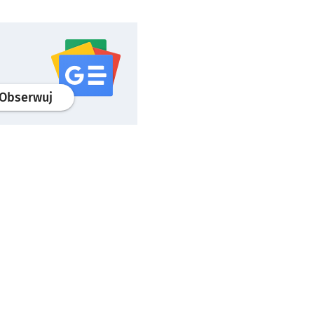
profil
google news
serwisu wroclaw.pl
Obserwuj