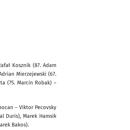
Rafał Kosznik (87. Adam
Adrian Mierzejewski (67.
ta (75. Marcin Robak) –
ubocan – Viktor Pecovsky
hal Duris), Marek Hamsik
arek Bakos).