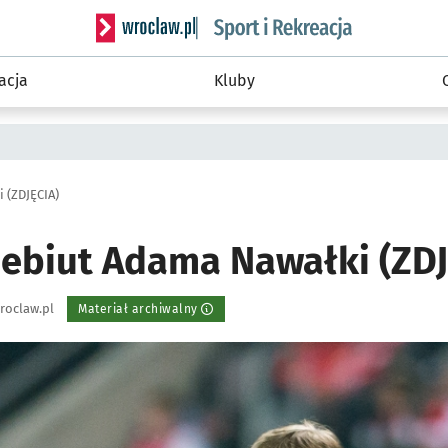
Serwis informacyjny wroclaw.pl podserwis: Sport 
acja
Kluby
 (ZDJĘCIA)
ebiut Adama Nawałki (ZDJ
roclaw.pl
Materiał archiwalny