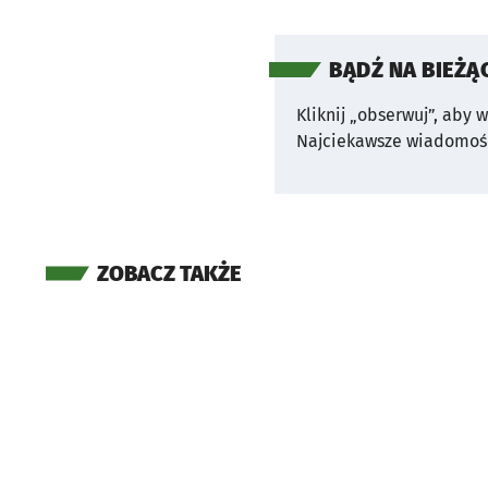
BĄDŹ NA BIEŻĄ
Kliknij „obserwuj”, aby 
Najciekawsze wiadomośc
ZOBACZ TAKŻE