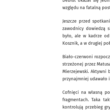
Debiut okazał się jedn
względu na fatalną pos
Jeszcze przed spotkan
zawodnicy dowiedzą si
było, ale w kadrze od
Kosznik, a w drugiej po
Biało-czerwoni rozpocz
strzeżonej przez Matusa
Mierzejewski. Aktywni b
przynajmniej udawało i
Cofnięci na własną po
fragmentach. Taka tak
kontrolują przebieg g