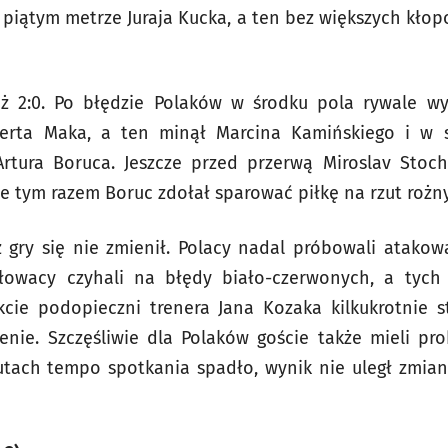
 piątym metrze Juraja Kucka, a ten bez większych kłop
uż 2:0. Po błędzie Polaków w środku pola rywale wyp
rta Maka, a ten minął Marcina Kamińskiego i w 
tura Boruca. Jeszcze przed przerwą Miroslav Stoc
e tym razem Boruc zdołał sparować piłkę na rzut rożny
 gry się nie zmienił. Polacy nadal próbowali atakow
łowacy czyhali na błędy biało-czerwonych, a tych
kcie podopieczni trenera Jana Kozaka kilkukrotnie s
nie. Szczęśliwie dla Polaków goście także mieli p
utach tempo spotkania spadło, wynik nie uległ zmiani