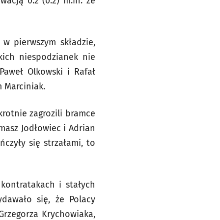
acją 0:2 (0:2) m.in. ze
 w pierwszym składzie,
kich niespodzianek nie
Paweł Olkowski i Rafał
m Marciniak.
rotnie zagrozili bramce
omasz Jodłowiec i Adrian
ńczyły się strzałami, to
kontratakach i stałych
ydawało się, że Polacy
Grzegorza Krychowiaka,