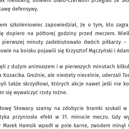
ak nieudany, bowiem biało-czerwoni przegrali ze Słow
tawę defensywy.
iem szkoleniowiec zapowiedział, że o tym, kto zagra
ę dopiero na półtorej godziny przed meczem. Wiel
 pierwszej minuty zadebiutowało dwóch piłkarzy – 
łowie na boisku pojawili się Krzysztof Mączyński i Ada
ęli z dużym animuszem i w pierwszych minutach kilkuk
 Kozacika. Groźnie, ale niestety niecelnie, uderzali T
yli także skrzydłowi, których akcje nawet jeśli nie ko
m się wywalczyć rzuty rożne.
łowę Słowacy szansy na zdobycie bramki szukali w 
tyka przyniosła efekt w 31. minucie meczu. Gdy w
ry Marek Hamsik wpadł w pole karne, zwodem minął 