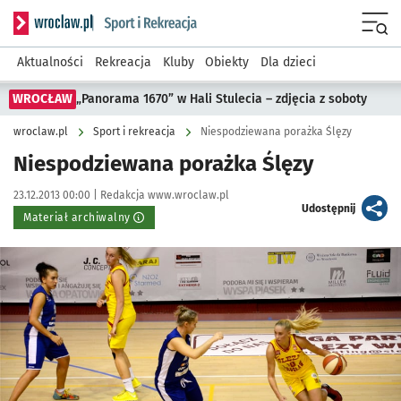
Serwis informacyjny wroclaw.pl podserwis: Sport i rekreacja
Menu
Aktualności
Rekreacja
Kluby
Obiekty
Dla dzieci
WROCŁAW
„Panorama 1670” w Hali Stulecia – zdjęcia z soboty
wroclaw.pl
Sport i rekreacja
Niespodziewana porażka Ślęzy
Niespodziewana porażka Ślęzy
Data publikacji:
Autor:
23.12.2013 00:00 |
Redakcja www.wroclaw.pl
artykuł
Udostępnij
Materiał archiwalny
Kliknij, aby powiększyć