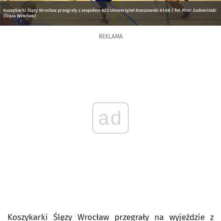
Koszykarki Ślęzy Wrocław przegrały z zespołem AZS Uniwersytet Rzeszowski 61:68 / fot. Piotr Zadumiński
(Ślęza Wrocław)
REKLAMA
ad
Koszykarki Ślęzy Wrocław przegrały na wyjeździe z