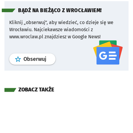
BĄDŹ NA BIEŻĄCO Z WROCŁAWIEM!
Kliknij „obserwuj”, aby wiedzieć, co dzieje się we
Wrocławiu.
Najciekawsze wiadomości z
www.wroclaw.pl znajdziesz w Google News!
profil
google news
serwisu wroclaw
Obserwuj
ZOBACZ TAKŻE