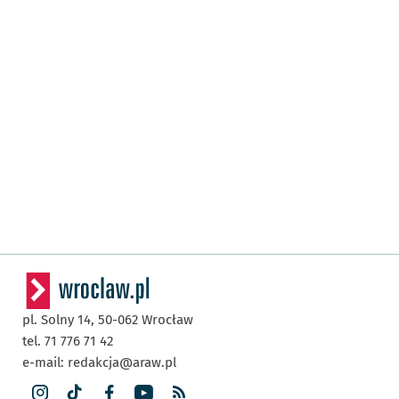
pl. Solny 14,
50-062
Wrocław
tel. 71 776 71 42
e-mail:
redakcja@araw.pl