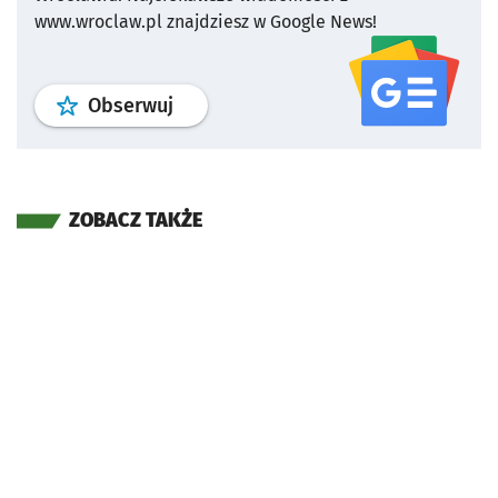
www.wroclaw.pl znajdziesz w Google News!
profil
google news
serwisu wroclaw
Obserwuj
ZOBACZ TAKŻE