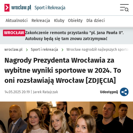
Serwis informacyjny wroclaw.pl podserwis: Sport i rekreacja
Menu
Aktualności
Rekreacja
Kluby
Obiekty
Dla dzieci
WROCŁAW
Zakończenie remontu przystanku "pl. Jana Pawła II".
Autobusy będą się tam znowu zatrzymywać
wroclaw.pl
Sport i rekreacja
Wrocław nagrodził najlepszych sportowc
Nagrody Prezydenta Wrocławia za
wybitne wyniki sportowe w 2024. To
oni rozsławiają Wrocław [ZDJĘCIA]
Data publikacji:
Autor:
artykuł
14.05.2025 20:19 |
Jarek Ratajczak
Udostępnij
Kliknij, aby zobaczyć galerię