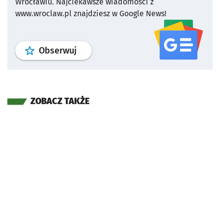
Wrocławiu.
Najciekawsze wiadomości z
www.wroclaw.pl znajdziesz w Google News!
profil
google news
serwisu wroclaw
Obserwuj
ZOBACZ TAKŻE