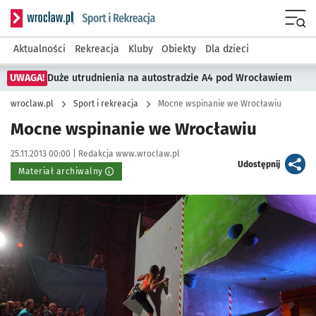
Serwis informacyjny wroclaw.pl podserwis: Sport i rekreacja
Menu
Aktualności
Rekreacja
Kluby
Obiekty
Dla dzieci
UWAGA!
Duże utrudnienia na autostradzie A4 pod Wrocławiem
wroclaw.pl
Sport i rekreacja
Mocne wspinanie we Wrocławiu
Mocne wspinanie we Wrocławiu
Data publikacji:
Autor:
25.11.2013 00:00 |
Redakcja www.wroclaw.pl
artykuł
Udostępnij
Materiał archiwalny
Kliknij, aby powiększyć