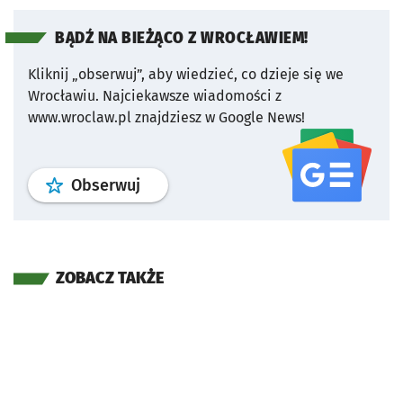
BĄDŹ NA BIEŻĄCO Z WROCŁAWIEM!
Kliknij „obserwuj”, aby wiedzieć, co dzieje się we
Wrocławiu.
Najciekawsze wiadomości z
www.wroclaw.pl znajdziesz w Google News!
profil
google news
serwisu wroclaw
Obserwuj
ZOBACZ TAKŻE