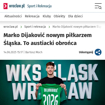
Serwis informacyjny wroclaw.pl podserwis: Sport i rekreacja
Menu
Aktualności
Rekreacja
Kluby
Obiekty
Dla dzieci
wroclaw.pl
Sport i rekreacja
Marko Dijaković nowym piłkarzem Śląsk
Marko Dijaković nowym piłkarzem
Śląska. To austiacki obrońca
Data publikacji:
Autor:
artykuł
14.06.2025 15:17 |
Bartosz Moch
Udostępnij
Kliknij, aby powiększyć