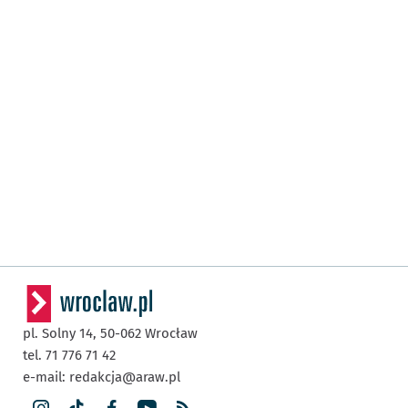
pl. Solny 14,
50-062
Wrocław
tel. 71 776 71 42
e-mail:
redakcja@araw.pl