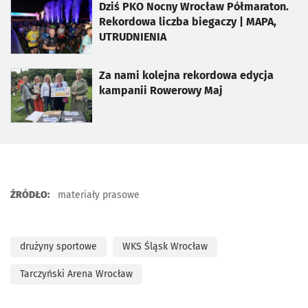
otworzy się w nowej karcie
Dziś PKO Nocny Wrocław Półmaraton.
Rekordowa liczba biegaczy | MAPA,
UTRUDNIENIA
otworzy się w nowej karcie
Za nami kolejna rekordowa edycja
kampanii Rowerowy Maj
ŹRÓDŁO:
materiały prasowe
drużyny sportowe
WKS Śląsk Wrocław
Tarczyński Arena Wrocław