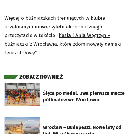
Więcej o bliźniaczkach trenujących w klubie
uczelnianym uniwersytetu ekonomicznego
przeczytacie w tekście „
Kasia i Ania Węgrzyn –
bliźniaczki z Wrocławia, które zdominowały damski
tenis stołowy
”.
ZOBACZ RÓWNIEŻ
otworzy się w nowej karcie
Ślęza po medal. Dwa pierwsze mecze
półfinałów we Wrocławiu
otworzy się w nowej karcie
Wrocław – Budapeszt. Nowe loty od
linii Wizz Air w wakacje