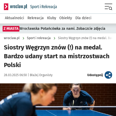
Serwis informacyjny wroclaw.pl podserwis: Sport i rekreacja
Menu
Aktualności
Rekreacja
Kluby
Obiekty
Dla dzieci
Z MIASTA
Wrocławska Potańcówka za nami. Zobaczcie zdjęcia
wroclaw.pl
Sport i rekreacja
Siostry Węgrzyn znów (!) na medal. Bard
Siostry Węgrzyn znów (!) na medal.
Bardzo udany start na mistrzostwach
Polski
Data publikacji:
Autor:
artykuł
28.03.2025 06:50 |
Błażej Organisty
Udostępnij
Kliknij, aby zobaczyć galerię