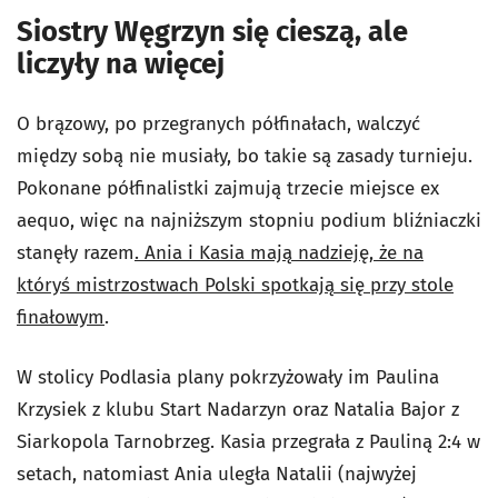
Siostry Węgrzyn się cieszą, ale
liczyły na więcej
O brązowy, po przegranych półfinałach, walczyć
między sobą nie musiały, bo takie są zasady turnieju.
Pokonane półfinalistki zajmują trzecie miejsce ex
aequo, więc na najniższym stopniu podium bliźniaczki
stanęły razem
. Ania i Kasia mają nadzieję, że na
któryś mistrzostwach Polski spotkają się przy stole
finałowym
.
W stolicy Podlasia plany pokrzyżowały im Paulina
Krzysiek z klubu Start Nadarzyn oraz Natalia Bajor z
Siarkopola Tarnobrzeg. Kasia przegrała z Pauliną 2:4 w
setach, natomiast Ania uległa Natalii (najwyżej