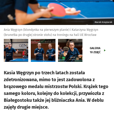
Marek Księżarek
Ania Węgrzyn (blondynka na pierwszym planie) i Katarzyna Węgrzyn
(brunetka po drugiej stronie stołu) na treningu na hali UE Wrocław
GALERIA
10
ZDJĘĆ
Kasia Węgrzyn po trzech latach została
zdetronizowana, mimo to jest zadowolona z
brązowego medalu mistrzostw Polski. Krążek tego
samego koloru, kolejny do kolekcji, przywiozła z
Białegostoku także jej bliźniaczka Ania. W deblu
zajęły drugie miejsce.