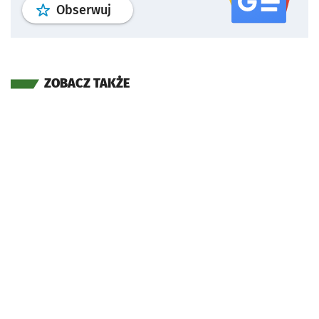
profil
google news
serwisu wroclaw
Obserwuj
ZOBACZ TAKŻE