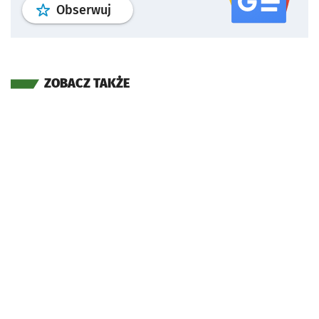
profil
google news
serwisu wroclaw
Obserwuj
ZOBACZ TAKŻE