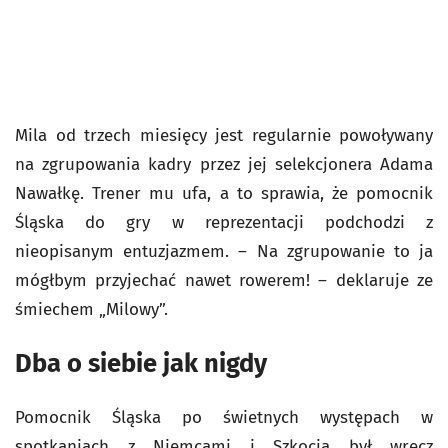
Mila od trzech miesięcy jest regularnie powoływany
na zgrupowania kadry przez jej selekcjonera Adama
Nawałkę. Trener mu ufa, a to sprawia, że pomocnik
Śląska do gry w reprezentacji podchodzi z
nieopisanym entuzjazmem. – Na zgrupowanie to ja
mógłbym przyjechać nawet rowerem! – deklaruje ze
śmiechem „Milowy”.
Dba o siebie jak nigdy
Pomocnik Śląska po świetnych występach w
spotkaniach z Niemcami i Szkocją był wręcz