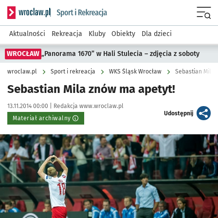
Serwis informacyjny wroclaw.pl podserwis: Sport i rekreacja
Menu
Aktualności
Rekreacja
Kluby
Obiekty
Dla dzieci
WROCŁAW
„Panorama 1670” w Hali Stulecia – zdjęcia z soboty
wroclaw.pl
Sport i rekreacja
WKS Śląsk Wrocław
Sebastian Mila 
Sebastian Mila znów ma apetyt!
Data publikacji:
Autor:
13.11.2014 00:00 |
Redakcja www.wroclaw.pl
artykuł
Udostępnij
Materiał archiwalny
Kliknij, aby powiększyć