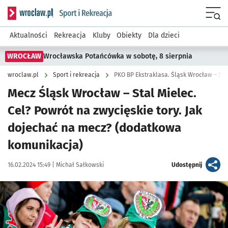
Serwis informacyjny wroclaw.pl podserwis: Sport i rekreacja
Menu
Aktualności
Rekreacja
Kluby
Obiekty
Dla dzieci
WROCŁAW
Wrocławska Potańcówka w sobotę, 8 sierpnia
wroclaw.pl
Sport i rekreacja
PKO BP Ekstraklasa. Śląsk Wrocław – Stal
Mecz Śląsk Wrocław – Stal Mielec.
Cel? Powrót na zwycięskie tory. Jak
dojechać na mecz? (dodatkowa
komunikacja)
Data publikacji:
Autor:
artykuł
16.02.2024 15:49 |
Michał Sałkowski
Udostępnij
Kliknij, aby powiększyć