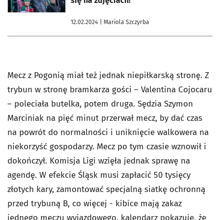
się na zdjęciach!
12.02.2024
| Mariola Szczyrba
Mecz z Pogonią miał też jednak niepiłkarską stronę. Z
trybun w stronę bramkarza gości – Valentina Cojocaru
– poleciała butelka, potem druga. Sędzia Szymon
Marciniak na pięć minut przerwał mecz, by dać czas
na powrót do normalności i uniknięcie walkowera na
niekorzyść gospodarzy. Mecz po tym czasie wznowił i
dokończył. Komisja Ligi wzięła jednak sprawę na
agendę. W efekcie Śląsk musi zapłacić 50 tysięcy
złotych kary, zamontować specjalną siatkę ochronną
przed trybuną B, co więcej - kibice mają zakaz
jednego meczu wyjazdowego, kalendarz pokazuje, że