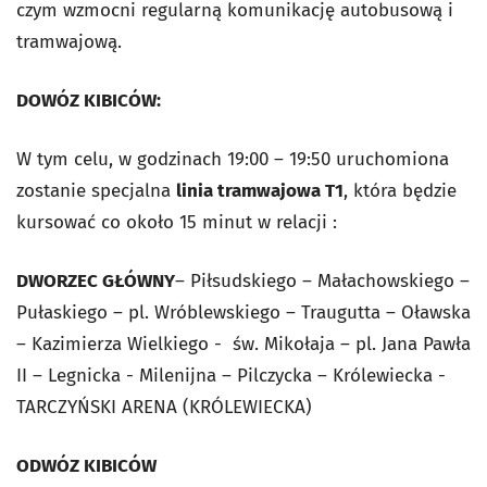
czym wzmocni regularną komunikację autobusową i
tramwajową.
DOWÓZ KIBICÓW:
W tym celu, w godzinach 19:00 – 19:50 uruchomiona
zostanie specjalna
linia tramwajowa T1
, która będzie
kursować co około 15 minut w relacji :
DWORZEC GŁÓWNY
– Piłsudskiego – Małachowskiego –
Pułaskiego – pl. Wróblewskiego – Traugutta – Oławska
– Kazimierza Wielkiego - św. Mikołaja – pl. Jana Pawła
II – Legnicka - Milenijna – Pilczycka – Królewiecka -
TARCZYŃSKI ARENA (KRÓLEWIECKA)
ODWÓZ KIBICÓW