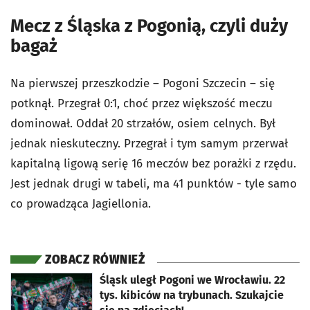
Mecz z Śląska z Pogonią, czyli duży
bagaż
Na pierwszej przeszkodzie – Pogoni Szczecin – się
potknął. Przegrał 0:1, choć przez większość meczu
dominował. Oddał 20 strzałów, osiem celnych. Był
jednak nieskuteczny. Przegrał i tym samym przerwał
kapitalną ligową serię 16 meczów bez porażki z rzędu.
Jest jednak drugi w tabeli, ma 41 punktów - tyle samo
co prowadząca Jagiellonia.
ZOBACZ RÓWNIEŻ
otworzy się w nowej karcie
Śląsk uległ Pogoni we Wrocławiu. 22
tys. kibiców na trybunach. Szukajcie