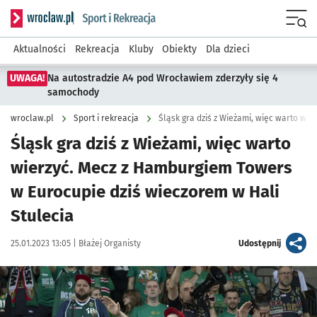
Serwis informacyjny wroclaw.pl podserwis: Sport i rekreacja
Menu
Aktualności
Rekreacja
Kluby
Obiekty
Dla dzieci
UWAGA!
Na autostradzie A4 pod Wrocławiem zderzyły się 4
samochody
wroclaw.pl
Sport i rekreacja
Śląsk gra dziś z Wieżami, więc warto
wierzyć. Mecz z Hamburgiem Towers
w Eurocupie dziś wieczorem w Hali
Stulecia
Data publikacji:
Autor:
artykuł
25.01.2023 13:05 |
Błażej Organisty
Udostępnij
Kliknij, aby powiększyć