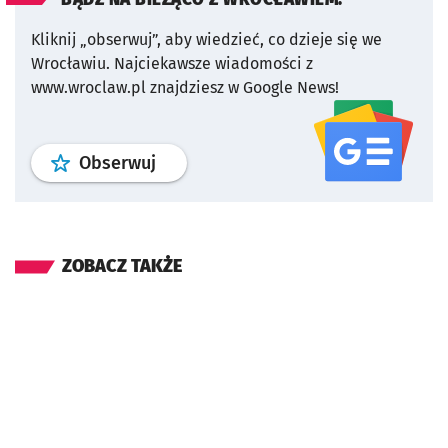
Kliknij „obserwuj”, aby wiedzieć, co dzieje się we
Wrocławiu.
Najciekawsze wiadomości z
www.wroclaw.pl znajdziesz w Google News!
profil
google news
serwisu wroclaw
Obserwuj
ZOBACZ TAKŻE