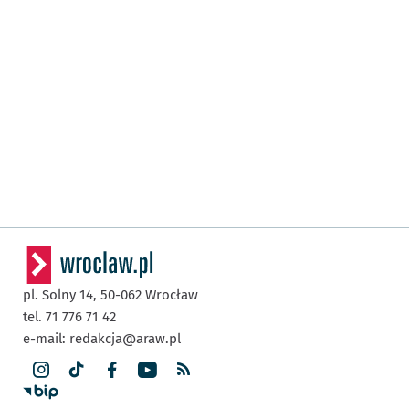
pl. Solny 14,
50-062
Wrocław
tel. 71 776 71 42
e-mail:
redakcja@araw.pl