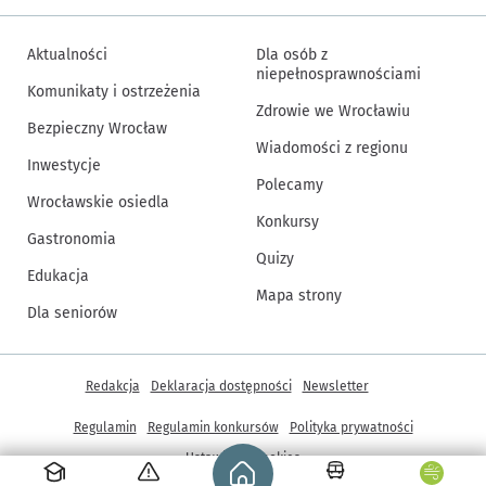
Aktualności
Dla osób z
niepełnosprawnościami
Komunikaty i ostrzeżenia
Zdrowie we Wrocławiu
Bezpieczny Wrocław
Wiadomości z regionu
Inwestycje
Polecamy
Wrocławskie osiedla
Konkursy
Gastronomia
Quizy
Edukacja
Mapa strony
Dla seniorów
Inne informacje
Redakcja
Deklaracja dostępności
Newsletter
Regulamin
Regulamin konkursów
Polityka prywatności
Strona główna - wroclaw.pl
Ustawienia cookies