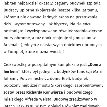
jak ten najbardziej okazały, ceglany budynek szpitala.
Budzący upiorne skojarzenia jeszcze kilka lat temu,
któremu nie dawano żadnych szans na przetrwanie,
dziś - wyremontowany - aż błyszczy. Na zieleńcu
odsłonięto i wyeksponowano również średniowieczne
mury obronne, a tuż obok znajduje się muzeum w
Arsenale (jednym z najstarszych obiektów obronnych
w Europie), które można zwiedzić.
Ciekawostką w poszpitalnym kompleksie jest
,,Dom z
herbem''
, który
był jednym z budynków fundacji Marii
Johanny Pulvermacher, z domu Rieß. Budynek
położony najbliżej mostu Sikorskiego, zaprojektowany
został przez
Richarda Konwiarza
i budowniczego
miejskiego Alfreda Weista. Budowę zrealizowano w
latach 1935-1936. W tym obiekcie również znajdowały