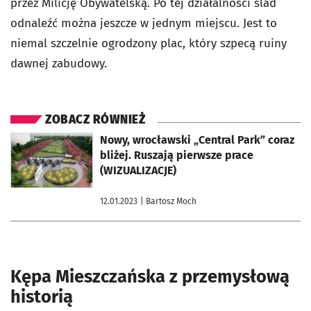
przez Milicję Obywatelską. Po tej działalności ślad
odnaleźć można jeszcze w jednym miejscu. Jest to
niemal szczelnie ogrodzony plac, który szpecą ruiny
dawnej zabudowy.
ZOBACZ RÓWNIEŻ
otworzy się w nowej karcie
Nowy, wrocławski „Central Park” coraz
bliżej. Ruszają pierwsze prace
(WIZUALIZACJE)
12.01.2023
| Bartosz Moch
Kępa Mieszczańska z przemysłową
historią