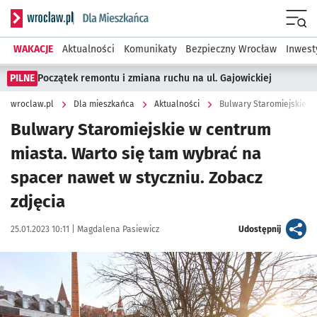
Serwis informacyjny wroclaw.pl podserwis: Dla mieszkańca
Menu
WAKACJE
Aktualności
Komunikaty
Bezpieczny Wrocław
Inwest
PILNE
Początek remontu i zmiana ruchu na ul. Gajowickiej
wroclaw.pl
Dla mieszkańca
Aktualności
Bulwary Staromiejskie w centrum
miasta. Warto się tam wybrać na
spacer nawet w styczniu. Zobacz
zdjęcia
Data publikacji:
Autor:
artykuł
25.01.2023 10:11 |
Magdalena Pasiewicz
Udostępnij
Kliknij, aby zobaczyć galerię