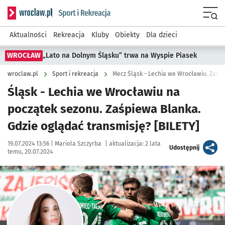
Serwis informacyjny wroclaw.pl podserwis: Sport i rekreacja
Menu
Aktualności
Rekreacja
Kluby
Obiekty
Dla dzieci
WROCŁAW
„Lato na Dolnym Śląsku” trwa na Wyspie Piasek
wroclaw.pl
Sport i rekreacja
Mecz Śląsk - Lechia we Wrocławiu. Zaśpi
Śląsk - Lechia we Wrocławiu na
początek sezonu. Zaśpiewa Blanka.
Gdzie oglądać transmisję? [BILETY]
Data publikacji:
Autor:
19.07.2024 13:56 |
Mariola Szczyrba
|
aktualizacja:
2 lata
artykuł
Udostępnij
temu, 20.07.2024
Kliknij, aby zobaczyć galerię