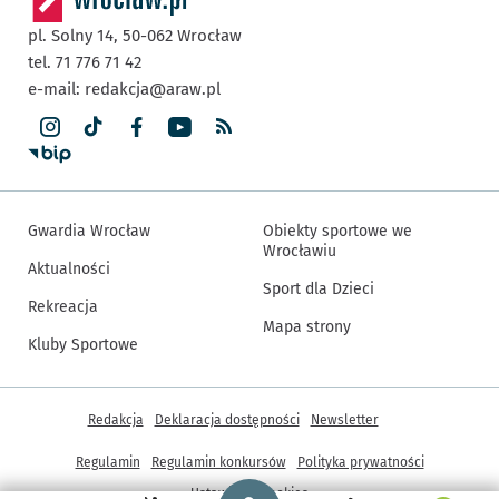
pl. Solny 14,
50-062
Wrocław
tel. 71 776 71 42
e-mail:
redakcja@araw.pl
Gwardia Wrocław
Obiekty sportowe we
Wrocławiu
Aktualności
Sport dla Dzieci
Rekreacja
Mapa strony
Kluby Sportowe
Inne informacje
Redakcja
Deklaracja dostępności
Newsletter
Regulamin
Regulamin konkursów
Polityka prywatności
Strona główna - wroclaw.pl
Ustawienia cookies