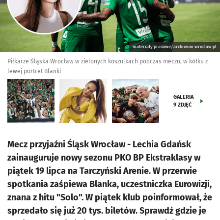
materiały prasowe/archiwum wroclaw.pl
Piłkarze Śląska Wrocław w zielonych koszulkach podczas meczu, w kółku z
lewej portret Blanki
GALERIA
9
ZDJĘĆ
Mecz przyjaźni Śląsk Wrocław - Lechia Gdańsk
zainauguruje nowy sezonu PKO BP Ekstraklasy w
piątek 19 lipca na Tarczyński Arenie. W przerwie
spotkania zaśpiewa Blanka, uczestniczka Eurowizji,
znana z hitu "Solo". W piątek klub poinformował, że
sprzedało się już 20 tys. biletów. Sprawdź gdzie je