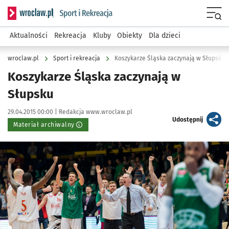
Serwis informacyjny wroclaw.pl podserwis: Sport i rekreacja
Menu
Aktualności
Rekreacja
Kluby
Obiekty
Dla dzieci
wroclaw.pl
Sport i rekreacja
Koszykarze Śląska zaczynają w Słupsku
Koszykarze Śląska zaczynają w
Słupsku
Data publikacji:
Autor:
29.04.2015 00:00 |
Redakcja www.wroclaw.pl
artykuł
Udostępnij
Materiał archiwalny
Kliknij, aby powiększyć