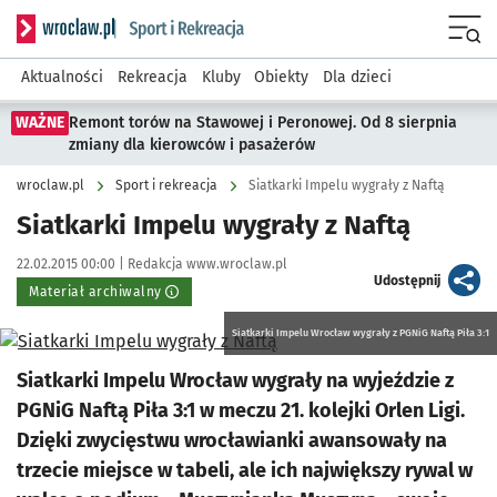
Serwis informacyjny wroclaw.pl podserwis: Sport i rekreacja
Menu
Aktualności
Rekreacja
Kluby
Obiekty
Dla dzieci
WAŻNE
Remont torów na Stawowej i Peronowej. Od 8 sierpnia
zmiany dla kierowców i pasażerów
wroclaw.pl
Sport i rekreacja
Siatkarki Impelu wygrały z Naftą
Siatkarki Impelu wygrały z Naftą
Data publikacji:
Autor:
22.02.2015 00:00 |
Redakcja www.wroclaw.pl
artykuł
Udostępnij
Materiał archiwalny
Siatkarki Impelu Wrocław wygrały z PGNiG Naftą Piła 3:1
Kliknij, aby powiększyć
Siatkarki Impelu Wrocław wygrały na wyjeździe z
PGNiG Naftą Piła 3:1 w meczu 21. kolejki Orlen Ligi.
Dzięki zwycięstwu wrocławianki awansowały na
trzecie miejsce w tabeli, ale ich największy rywal w