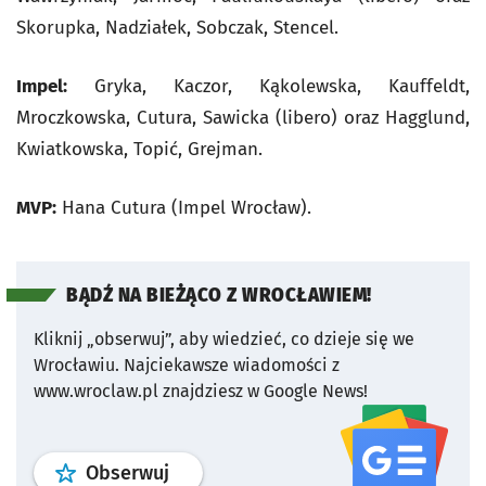
Skorupka, Nadziałek, Sobczak, Stencel.
Impel:
Gryka, Kaczor, Kąkolewska, Kauffeldt,
Mroczkowska, Cutura, Sawicka (libero) oraz Hagglund,
Kwiatkowska, Topić, Grejman.
MVP:
Hana Cutura (Impel Wrocław).
BĄDŹ NA BIEŻĄCO Z WROCŁAWIEM!
Kliknij „obserwuj”, aby wiedzieć, co dzieje się we
Wrocławiu.
Najciekawsze wiadomości z
www.wroclaw.pl znajdziesz w Google News!
profil
google news
serwisu wroclaw
Obserwuj