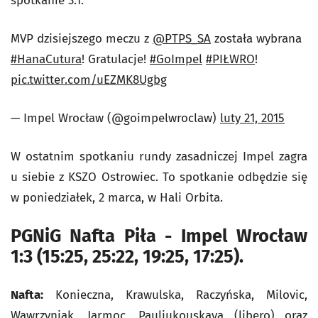
spotkanie 3:1.
MVP dzisiejszego meczu z
@PTPS_SA
została wybrana
#HanaCutura
! Gratulacje!
#GoImpel
#PIŁWRO
!
pic.twitter.com/uEZMK8Ugbg
— Impel Wrocław (@goimpelwroclaw)
luty 21, 2015
W ostatnim spotkaniu rundy zasadniczej Impel zagra
u siebie z KSZO Ostrowiec. To spotkanie odbędzie się
w poniedziałek, 2 marca, w Hali Orbita.
PGNiG Nafta Piła - Impel Wrocław
1:3 (15:25, 25:22, 19:25, 17:25).
Nafta:
Konieczna, Krawulska, Raczyńska, Milovic,
Wawrzyniak, Jarmoc, Pauliukouskaya (libero) oraz