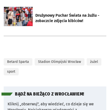
otworzy się w nowej karcie
Drużynowy Puchar Świata na żużlu -
zobaczcie zdjęcia kibiców!
Betard Sparta
Stadion Olimpijski Wrocław
żużel
sport
BĄDŹ NA BIEŻĄCO Z WROCŁAWIEM!
Kliknij „obserwuj”, aby wiedzieć, co dzieje się we
Wrocławiu.
Najciekawsze wiadomości z