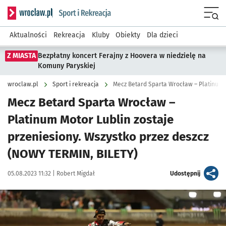
Serwis informacyjny wroclaw.pl podserwis: Sport i rekreacja
Menu
Aktualności
Rekreacja
Kluby
Obiekty
Dla dzieci
Z MIASTA
Bezpłatny koncert Ferajny z Hoovera w niedzielę na
Komuny Paryskiej
wroclaw.pl
Sport i rekreacja
Mecz Betard Sparta Wrocław –
Platinum Motor Lublin zostaje
przeniesiony. Wszystko przez deszcz
(NOWY TERMIN, BILETY)
Data publikacji:
Autor:
artykuł
05.08.2023 11:32 |
Robert Migdał
Udostępnij
Kliknij, aby powiększyć