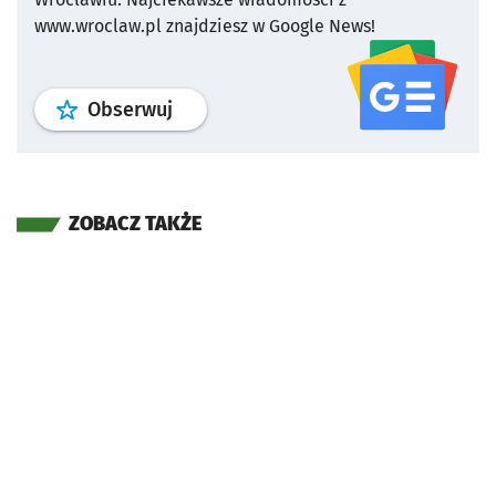
www.wroclaw.pl znajdziesz w Google News!
profil
google news
serwisu wroclaw
Obserwuj
ZOBACZ TAKŻE