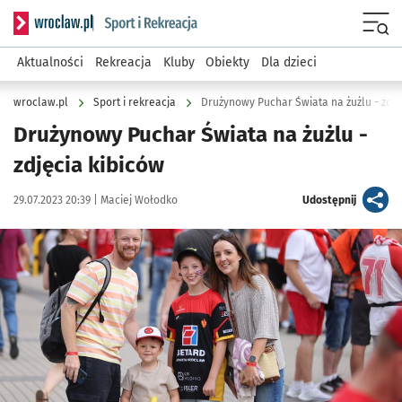
Serwis informacyjny wroclaw.pl podserwis: Sport i rekreacja
Menu
Aktualności
Rekreacja
Kluby
Obiekty
Dla dzieci
wroclaw.pl
Sport i rekreacja
Drużynowy Puchar Świata na żużlu - zdję
Drużynowy Puchar Świata na żużlu -
zdjęcia kibiców
Data publikacji:
Autor:
artykuł
29.07.2023 20:39 |
Maciej Wołodko
Udostępnij
Kliknij, aby zobaczyć galerię