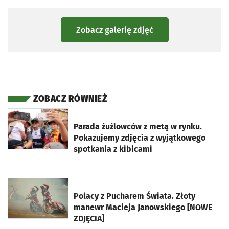
Zobacz galerię zdjęć
ZOBACZ RÓWNIEŻ
otworzy się w nowej karcie
Parada żużlowców z metą w rynku.
Pokazujemy zdjęcia z wyjątkowego
spotkania z kibicami
otworzy się w nowej karcie
Polacy z Pucharem Świata. Złoty
manewr Macieja Janowskiego [NOWE
ZDJĘCIA]