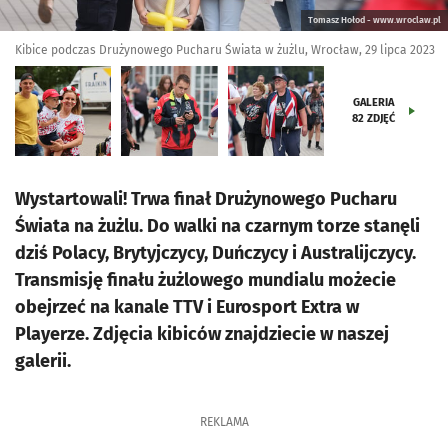
Tomasz Hołod - www.wroclaw.pl
Kibice podczas Drużynowego Pucharu Świata w żużlu, Wrocław, 29 lipca 2023
GALERIA
82
ZDJĘĆ
Wystartowali! Trwa finał Drużynowego Pucharu
Świata na żużlu. Do walki na czarnym torze stanęli
dziś Polacy, Brytyjczycy, Duńczycy i Australijczycy.
Transmisję finału żużlowego mundialu możecie
obejrzeć na kanale TTV i Eurosport Extra w
Playerze. Zdjęcia kibiców znajdziecie w naszej
galerii.
REKLAMA