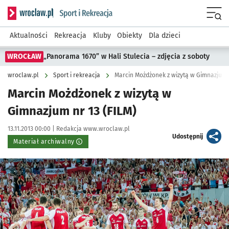
Serwis informacyjny wroclaw.pl podserwis: Sport i rekreacja
Menu
Aktualności
Rekreacja
Kluby
Obiekty
Dla dzieci
WROCŁAW
„Panorama 1670” w Hali Stulecia – zdjęcia z soboty
wroclaw.pl
Sport i rekreacja
Marcin Możdżonek z wizytą w Gimnazjum n
Marcin Możdżonek z wizytą w
Gimnazjum nr 13 (FILM)
Data publikacji:
Autor:
13.11.2013 00:00 |
Redakcja www.wroclaw.pl
artykuł
Udostępnij
Materiał archiwalny
Kliknij, aby powiększyć