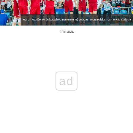
Marcin Możdżonek (w koszulce z numerem 18) podczas meczu Polska - USA w Hali Stulecia
REKLAMA
ad