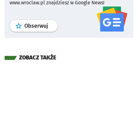
www.wroclaw.pl znajdziesz w Google News!
profil
google news
serwisu wroclaw
Obserwuj
ZOBACZ TAKŻE