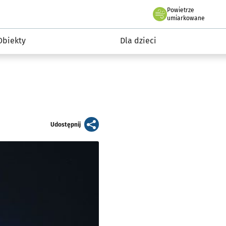
Powietrze
we Wrocławiu
i rekreacja
umiarkowane
Obiekty
Dla dzieci
artykuł
Udostępnij