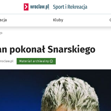
Serwis informacyjny wroclaw.pl podserwis: Sport 
acja
Kluby
go
an pokonał Snarskiego
roclaw.pl
Materiał archiwalny