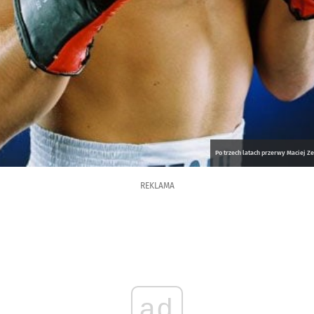
Po trzech latach przerwy Maciej Zeg
REKLAMA
ad