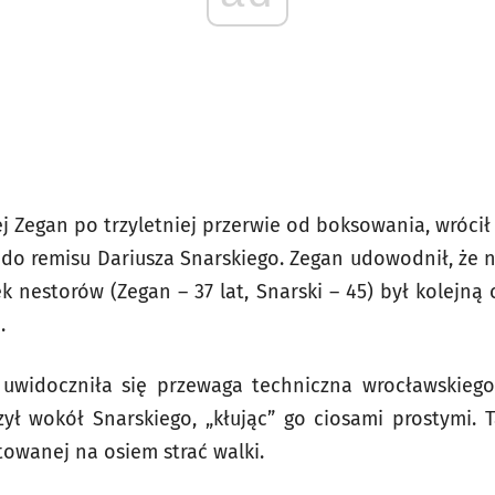
 Zegan po trzyletniej przerwie od boksowania, wrócił 
do remisu Dariusza Snarskiego. Zegan udowodnił, że ni
k nestorów (Zegan – 37 lat, Snarski – 45) był kolejn
.
uwidoczniła się przewaga techniczna wrocławskiego
ł wokół Snarskiego, „kłując” go ciosami prostymi. 
towanej na osiem strać walki.