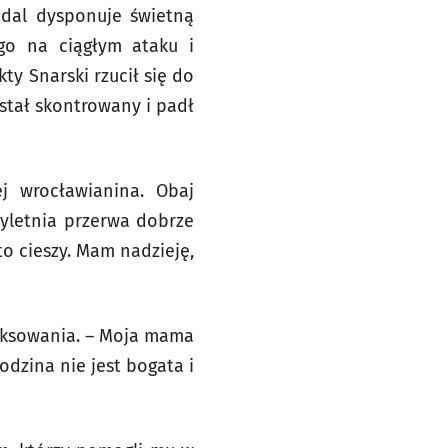
adal dysponuje świetną
go na ciągłym ataku i
ty Snarski rzucił się do
stał skontrowany i padł
j wrocławianina. Obaj
rzyletnia przerwa dobrze
o cieszy. Mam nadzieję,
boksowania. – Moja mama
odzina nie jest bogata i