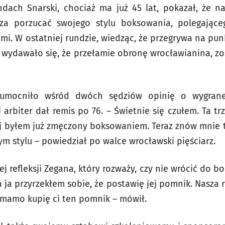
ndach Snarski, chociaż ma już 45 lat, pokazał, że n
rza porzucać swojego stylu boksowania, polegające
i. W ostatniej rundzie, wiedząc, że przegrywa na punk
y wydawało się, że przełamie obronę wrocławianina, zo
 umocniło wśród dwóch sędziów opinię o wygrane
i arbiter dał remis po 76. – Świetnie się czułem. Ta t
ej byłem już zmęczony boksowaniem. Teraz znów mnie t
m stylu – powiedział po walce wrocławski pięściarz.
ej refleksji Zegana, który rozważy, czy nie wrócić do 
 ja przyrzekłem sobie, że postawię jej pomnik. Nasza r
ja mamo kupię ci ten pomnik – mówił.