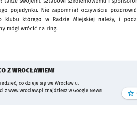
ł także swojemu sztabowi szkoleniowemu i sponsoro
ego pojedynku. Nie zapomniał oczywiście pozdrowić
o klubu którego w Radzie Miejskiej należy, i pod
dny mógł wrócić na ring.
CO Z WROCŁAWIEM!
wiedzieć, co dzieje się we Wrocławiu.
i z www.wroclaw.pl znajdziesz w Google News!