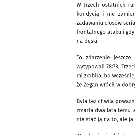
W trzech ostatnich ru
kondycją i nie zamie
zadawaniu ciosów seriam
frontalnego ataku i gd
na deski.
To zdarzenie jeszcze
wytypowali 78:73. Trzec
mi zrobiła, bo wcześni
że Zegan wrócił w dobry
Była też chwila poważn
zmarła dwa lata temu, a
nie stać ją na to, ale 