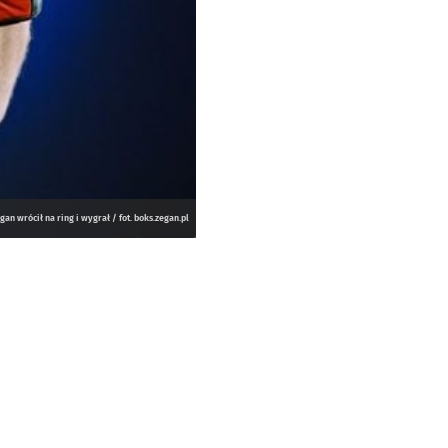
an wrócił na ring i wygrał / fot. boks.zegan.pl