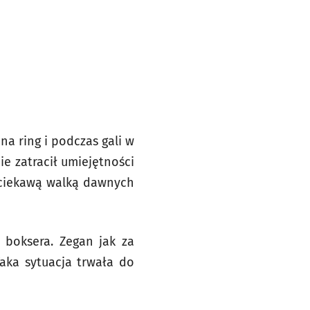
na ring i podczas gali w
e zatracił umiejętności
ą ciekawą walką dawnych
 boksera. Zegan jak za
Taka sytuacja trwała do