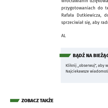
Wrocławianin dziękowa
przygotowaniach do t
Rafała Dutkiewicza, d
sprzeciwiał się, aby ra
AL
BĄDŹ NA BIEŻĄ
Kliknij „obserwuj”, aby 
Najciekawsze wiadomośc
ZOBACZ TAKŻE