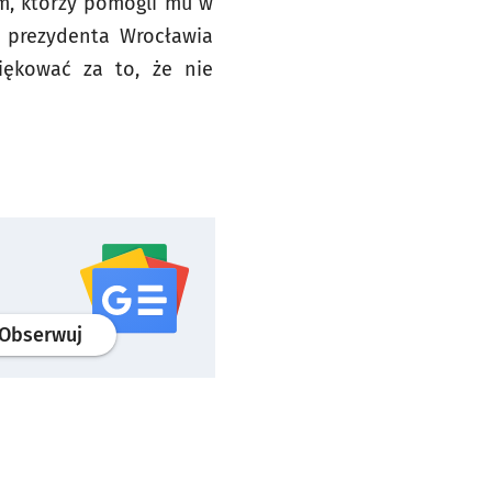
m, którzy pomogli mu w
 prezydenta Wrocławia
ziękować za to, że nie
profil
google news
serwisu wroclaw.pl
Obserwuj