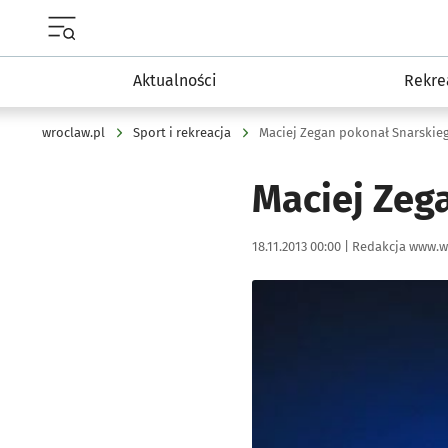
Menu główne portalu wroclaw.pl
Aktualności
Rekre
wroclaw.pl
Sport i rekreacja
Maciej Zegan pokonał Snarskie
Maciej Zeg
Data publikacji:
Autor:
18.11.2013 00:00 |
Redakcja www.w
Kliknij, aby powiększyć