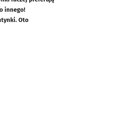
co innego!
tynki. Oto