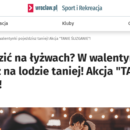
Serwis informacyjny wroclaw.pl podserwis: Sport 
acja
Kluby
alentynki pojeździsz taniej! Akcja "TANIE ŚLIZGANIE"!
dzić na łyżwach? W walenty
 na lodzie taniej! Akcja "T
!