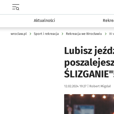
Menu główne portalu wroclaw.pl
Aktualności
Rekre
wroclaw.pl
Sport i rekreacja
Rekreacja we Wrocławiu
W w
Lubisz jeź
poszalejesz
ŚLIZGANIE"
Data publikacji:
Autor:
12.02.2024 19:27 |
Robert Migdał
Kliknij, aby powiększyć