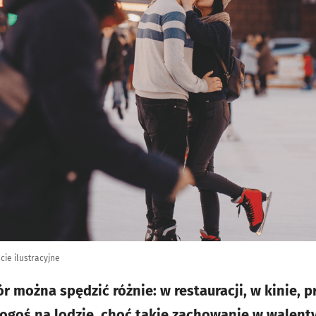
cie ilustracyjne
 można spędzić różnie: w restauracji, w kinie, p
ogoś na lodzie, choć takie zachowanie w walenty