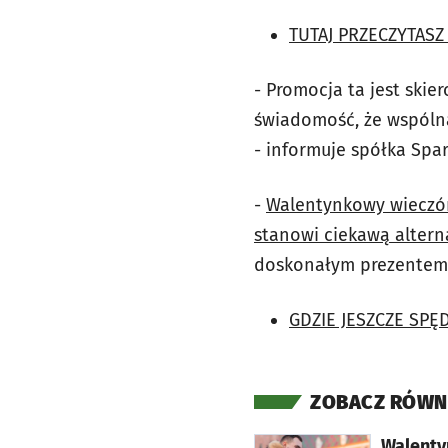
TUTAJ PRZECZYTASZ 
- Promocja ta jest skie
świadomość, że wspólna
- informuje spółka Spar
-
Walentynkowy wieczór,
stanowi ciekawą altern
doskonałym prezentem d
GDZIE JESZCZE SPĘ
ZOBACZ RÓWN
otworzy się w nowej karcie
Walenty