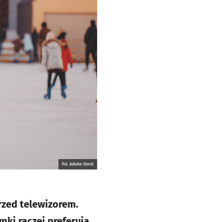
fot. Adobe Stock
rzed telewizorem.
nki raczej preferują