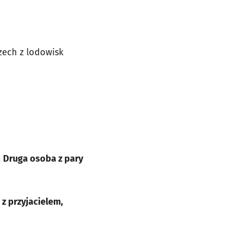
zech z lodowisk
!
Druga osoba z pary
e
z przyjacielem,