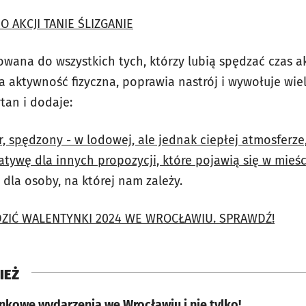
O AKCJI TANIE ŚLIZGANIE
rowana do wszystkich tych, którzy lubią spędzać czas a
 aktywność fizyczna, poprawia nastrój i wywołuje wi
tan i dodaje:
 spędzony - w lodowej, ale jednak ciepłej atmosferze
atywę dla innych propozycji, które pojawią się w mieśc
la osoby, na której nam zależy.
DZIĆ WALENTYNKI 2024 WE WROCŁAWIU. SPRAWDŹ!
IEŻ
nkowe wydarzenia we Wrocławiu i nie tylko!