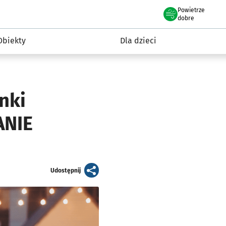
Powietrze
we Wrocławiu
i rekreacja
dobre
Obiekty
Dla dzieci
nki
ANIE
artykuł
Udostępnij