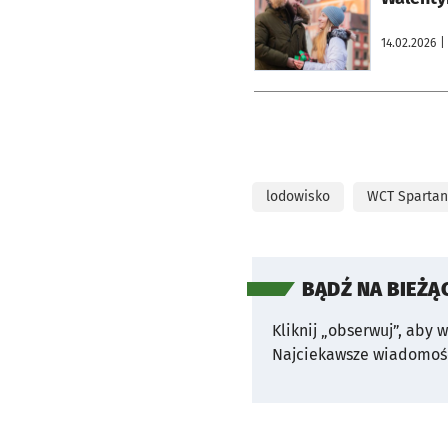
14.02.2026
|
lodowisko
WCT Spartan
BĄDŹ NA BIEŻĄ
Kliknij „obserwuj”, aby 
Najciekawsze wiadomośc