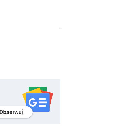
profil
google news
serwisu wroclaw.pl
Obserwuj