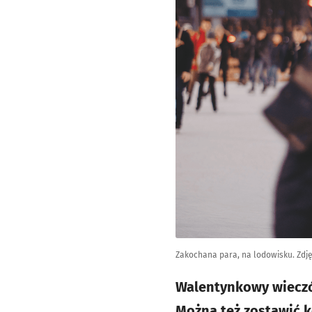
Zakochana para, na lodowisku. Zdję
Walentynkowy wieczór
Można też zostawić k