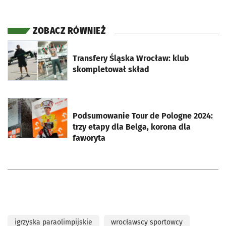
ZOBACZ RÓWNIEŻ
otworzy się w nowej karcie
Transfery Śląska Wrocław: klub
skompletował skład
otworzy się w nowej karcie
Podsumowanie Tour de Pologne 2024:
trzy etapy dla Belga, korona dla
faworyta
igrzyska paraolimpijskie
wrocławscy sportowcy