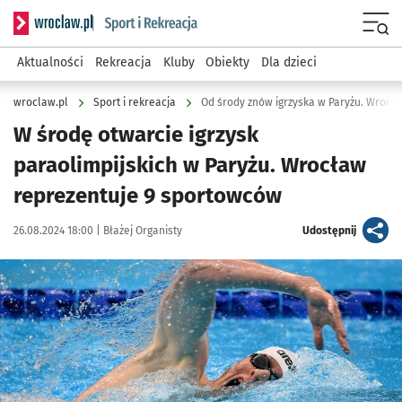
Serwis informacyjny wroclaw.pl podserwis: Sport i rekreacja
Menu
Aktualności
Rekreacja
Kluby
Obiekty
Dla dzieci
wroclaw.pl
Sport i rekreacja
Od środy znów igrzyska w Paryżu. Wrocł
W środę otwarcie igrzysk
paraolimpijskich w Paryżu. Wrocław
reprezentuje 9 sportowców
Data publikacji:
Autor:
artykuł
26.08.2024 18:00 |
Błażej Organisty
Udostępnij
Kliknij, aby zobaczyć galerię