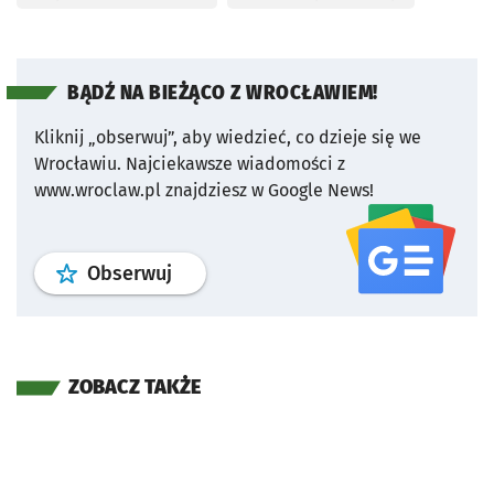
BĄDŹ NA BIEŻĄCO Z WROCŁAWIEM!
Kliknij „obserwuj”, aby wiedzieć, co dzieje się we
Wrocławiu.
Najciekawsze wiadomości z
www.wroclaw.pl znajdziesz w Google News!
profil
google news
serwisu wroclaw
Obserwuj
ZOBACZ TAKŻE