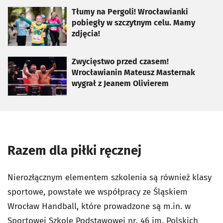
otworzy się w nowej karcie
Tłumy na Pergoli! Wrocławianki
pobiegły w szczytnym celu. Mamy
zdjęcia!
otworzy się w nowej karcie
Zwycięstwo przed czasem!
Wrocławianin Mateusz Masternak
wygrał z Jeanem Olivierem
Razem dla piłki ręcznej
Nierozłącznym elementem szkolenia są również klasy
sportowe, powstałe we współpracy ze Śląskiem
Wrocław Handball, które prowadzone są m.in. w
Sportowej Szkole Podstawowej nr. 46 im. Polskich