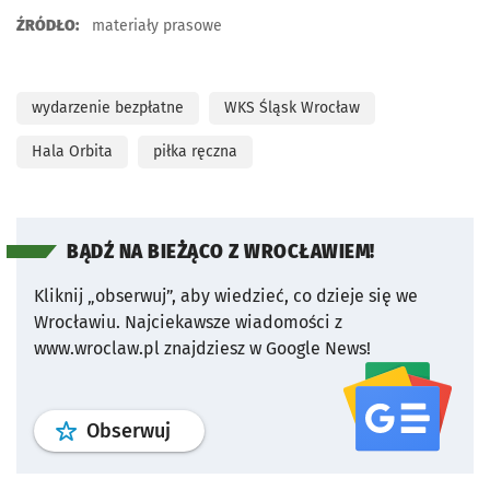
ŹRÓDŁO:
materiały prasowe
wydarzenie bezpłatne
WKS Śląsk Wrocław
Hala Orbita
piłka ręczna
BĄDŹ NA BIEŻĄCO Z WROCŁAWIEM!
Kliknij „obserwuj”, aby wiedzieć, co dzieje się we
Wrocławiu.
Najciekawsze wiadomości z
www.wroclaw.pl znajdziesz w Google News!
profil
google news
serwisu wroclaw
Obserwuj