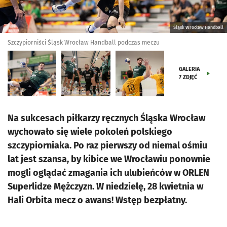
Śląsk Wrocław Handball
Szczypiorniści Śląsk Wrocław Handball podczas meczu
GALERIA
7
ZDJĘĆ
Na sukcesach piłkarzy ręcznych Śląska Wrocław
wychowało się wiele pokoleń polskiego
szczypiorniaka. Po raz pierwszy od niemal ośmiu
lat jest szansa, by kibice we Wrocławiu ponownie
mogli oglądać zmagania ich ulubieńców w ORLEN
Superlidze Mężczyzn. W niedzielę, 28 kwietnia w
Hali Orbita mecz o awans! Wstęp bezpłatny.