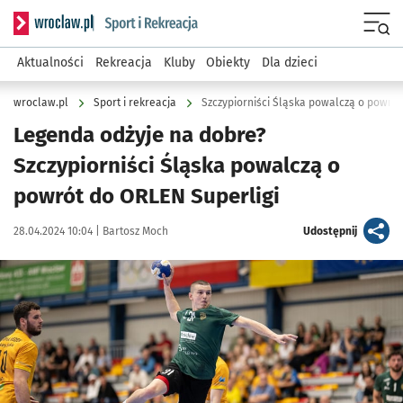
Serwis informacyjny wroclaw.pl podserwis: Sport i rekreacja
Menu
Aktualności
Rekreacja
Kluby
Obiekty
Dla dzieci
wroclaw.pl
Sport i rekreacja
Szczypiorniści Śląska powalczą o powrót
Legenda odżyje na dobre?
Szczypiorniści Śląska powalczą o
powrót do ORLEN Superligi
Data publikacji:
Autor:
artykuł
28.04.2024 10:04 |
Bartosz Moch
Udostępnij
Kliknij, aby zobaczyć galerię
Kliknij, aby powiększyć