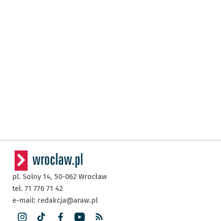
pl. Solny 14,
50-062
Wrocław
tel. 71 776 71 42
e-mail:
redakcja@araw.pl