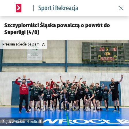
Wróć 
Serwis informacyjny wroclaw.pl podserwis: Sport i rekreacja
Szczypiorniści Śląska powalczą o powrót do
Superligi [4/8]
Przesuń zdjęcie palcem
Śląsk Wrocław Handball