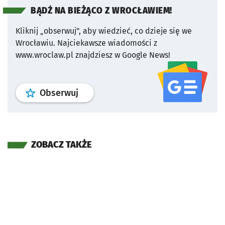
BĄDŹ NA BIEŻĄCO Z WROCŁAWIEM!
Kliknij „obserwuj”, aby wiedzieć, co dzieje się we
Wrocławiu.
Najciekawsze wiadomości z
www.wroclaw.pl znajdziesz w Google News!
profil
google news
serwisu wroclaw
Obserwuj
ZOBACZ TAKŻE