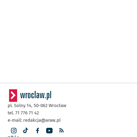
pl. Solny 14,
50-062
Wrocław
tel. 71 776 71 42
e-mail:
redakcja@araw.pl