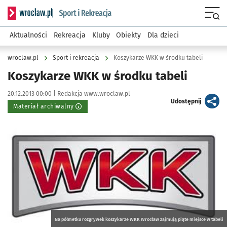
Serwis informacyjny wroclaw.pl podserwis: Sport i rekreacja
Menu
Aktualności
Rekreacja
Kluby
Obiekty
Dla dzieci
wroclaw.pl
Sport i rekreacja
Koszykarze WKK w środku tabeli
Koszykarze WKK w środku tabeli
Data publikacji:
Autor:
20.12.2013 00:00 |
Redakcja www.wroclaw.pl
artykuł
Udostępnij
Materiał archiwalny
Kliknij, aby powiększyć
Na półmetku rozgrywek koszykarze WKK Wrocław zajmują piąte miejsce w tabeli